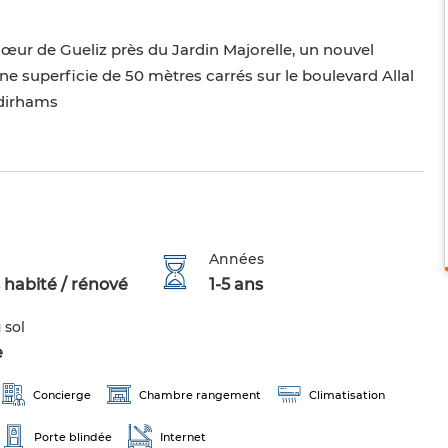
œur de Gueliz près du Jardin Majorelle, un nouvel
 superficie de 50 mètres carrés sur le boulevard Allal
 dirhams
Années
 habité / rénové
1-5 ans
 sol
e
Concierge
Chambre rangement
Climatisation
Porte blindée
Internet