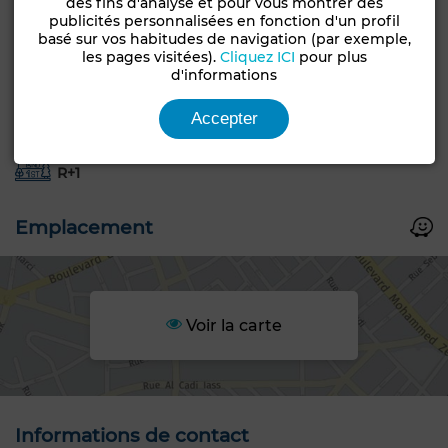
des fins d'analyse et pour vous montrer des
publicités personnalisées en fonction d'un profil
basé sur vos habitudes de navigation (par exemple,
Caractéristiques générales
les pages visitées).
Cliquez ICI
pour plus
d'informations
Type de bien
Type de terrain
Terrain
Commercial
Accepter
Constructibilité
R+1
Emplacement
Voir la carte
Informations de contact