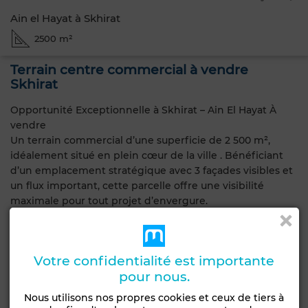
Ain el Hayat à Skhirat
2500 m²
Terrain centre commercial à vendre
Skhirat
Opportunité Exceptionnelle à Skhirat – Ain El Hayat À
vendre
Un terrain commercial d’une superficie de 2 500 m²,
idéalement situé en plein cœur de la ville . Bénéficiant
d’un emplacement stratégique avec 3 façades visibles et
un flux important, cette parcelle offre une visibilité
maximale pour tout projet d’envergure.
Autorisé pour la construction d’un centre commercial en
R1 avec sous-sol
Prix attractif : 3 500 DH / m²
Votre confidentialité est importante
Saisissez l’opportunité d’investir dans l’un des axes les
pour nous.
plus dynamiques de Skhirat. Pour plus d’informations ou
pour programmer une visite, contactez-nous dès
Nous utilisons nos propres cookies et ceux de tiers à
aujourd’hui.