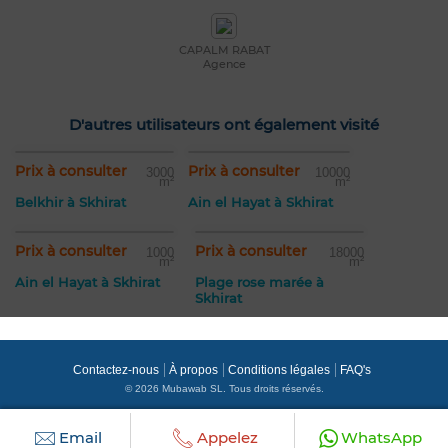
CAPALM RABAT
Agence
D'autres utilisateurs ont également visité
Prix à consulter
Prix à consulter
3000
10000
m²
m²
Belkhir à Skhirat
Ain el Hayat à Skhirat
Prix à consulter
Prix à consulter
1000
18000
m²
m²
Ain el Hayat à Skhirat
Plage rose marée à
Skhirat
Contactez-nous
À propos
Conditions légales
FAQ's
© 2026 Mubawab SL. Tous droits réservés.
Email
Appelez
WhatsApp