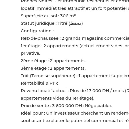
Roches Noires. Cet immeuble résidentiel et commercial, entièremen
locatif immédiat très attractif et un fort potentiel
Superficie au sol : 306 m²
Statut juridique : Titré (محفظ)
Configuration :
Rez-de-chaussée : 2 grands magasins commercia
1er étage : 2 appartements (actuellement vides, pr
privative.
2ème étage : 2 appartements.
3ème étage : 2 appartements.
Toit (Terrasse supérieure) : 1 appartement supplé
Rentabilité & Prix
Revenu locatif actuel : Plus de 17 000 DH / mois (
appartements vides du 1er étage).
Prix de vente : 3 600 000 DH (Négociable).
Idéal pour : Un investisseur cherchant un rendem
souhaitant exploiter le potentiel commercial et rés