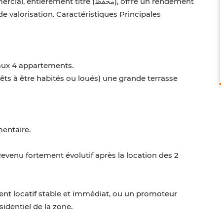
t titré (محفظ), offre un rendement
 de valorisation. Caractéristiques Principales
ux 4 appartements.
êts à être habités ou loués) une grande terrasse
mentaire.
Revenu fortement évolutif après la location des 2
ent locatif stable et immédiat, ou un promoteur
identiel de la zone.