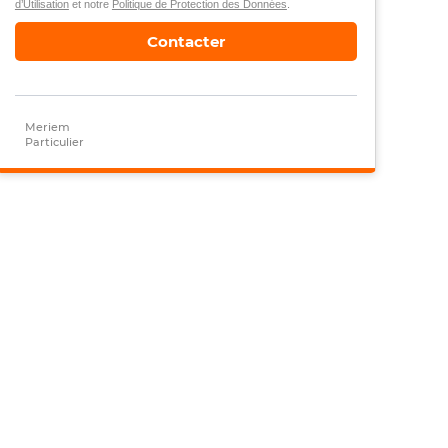
d’Utilisation
et notre
Politique de Protection des Données
.
Contacter
Meriem
Particulier