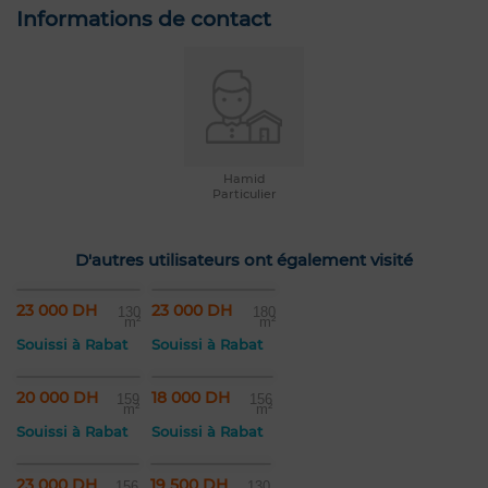
Informations de contact
Hamid
Particulier
D'autres utilisateurs ont également visité
23 000 DH
23 000 DH
130
180
m²
m²
Souissi à Rabat
Souissi à Rabat
20 000 DH
18 000 DH
159
156
m²
m²
Souissi à Rabat
Souissi à Rabat
23 000 DH
19 500 DH
156
130