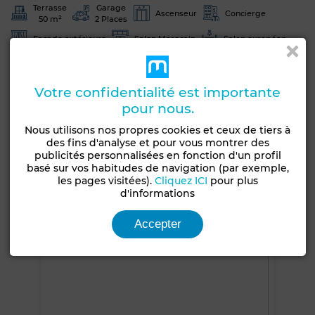
Terrasse
Garage
Ascenseur
Concierge
50 m²
2 Places
Façade extérieure
Salon Marocain
Salon européen
Antenne parabolique
Climatisation
Chauffage central
Sécurité
Double vitrage
Votre confidentialité est importante
pour nous.
Porte blindée
Cuisine équipée
Réfrigérateur
Four
Internet
Animaux domestiques autorisés
Nous utilisons nos propres cookies et ceux de tiers à
des fins d'analyse et pour vous montrer des
publicités personnalisées en fonction d'un profil
Voir plus de photos
basé sur vos habitudes de navigation (par exemple,
les pages visitées).
Cliquez ICI
pour plus
d'informations
Accepter