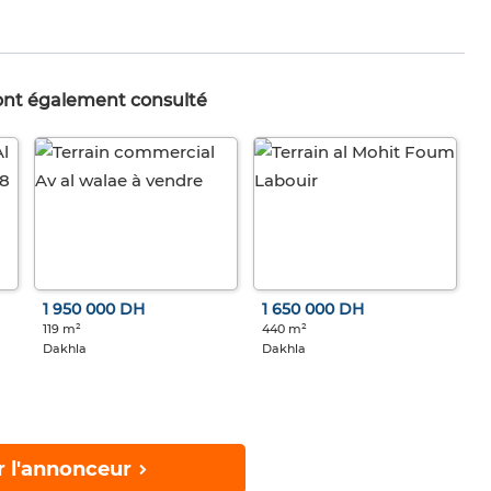
 ont également consulté
1 950 000 DH
1 650 000 DH
119 m²
440 m²
Dakhla
Dakhla
r l'annonceur