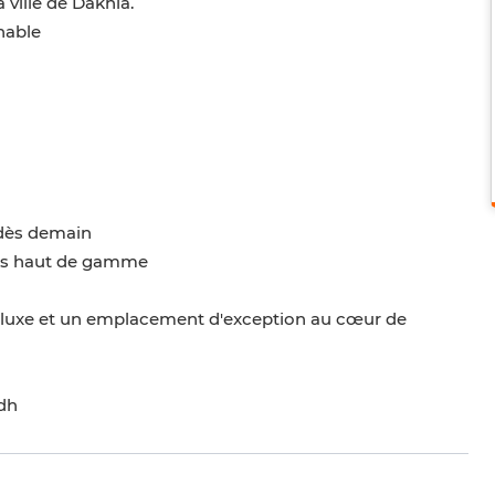
 ville de Dakhla.
nable
 dès demain
fés haut de gamme
e luxe et un emplacement d'exception au cœur de
0dh