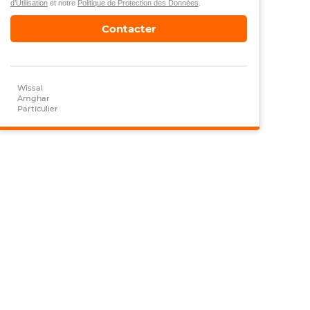
d’Utilisation
et notre
Politique de Protection des Données
.
Contacter
Wissal
Amghar
Particulier