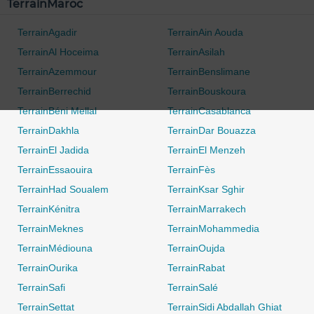
TerrainMaroc
TerrainAgadir
TerrainAin Aouda
TerrainAl Hoceima
TerrainAsilah
TerrainAzemmour
TerrainBenslimane
TerrainBerrechid
TerrainBouskoura
TerrainBéni Mellal
TerrainCasablanca
TerrainDakhla
TerrainDar Bouazza
TerrainEl Jadida
TerrainEl Menzeh
TerrainEssaouira
TerrainFès
TerrainHad Soualem
TerrainKsar Sghir
TerrainKénitra
TerrainMarrakech
TerrainMeknes
TerrainMohammedia
TerrainMédiouna
TerrainOujda
TerrainOurika
TerrainRabat
TerrainSafi
TerrainSalé
TerrainSettat
TerrainSidi Abdallah Ghiat