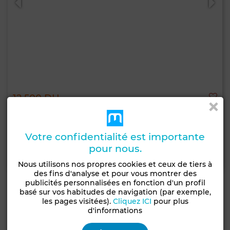
12 500 DH
Terrain à Médina, Tanger
115 m²
Votre confidentialité est importante
pour nous.
Contacter
Appelez
WhatsApp
Nous utilisons nos propres cookies et ceux de tiers à
des fins d'analyse et pour vous montrer des
publicités personnalisées en fonction d'un profil
basé sur vos habitudes de navigation (par exemple,
les pages visitées).
Cliquez ICI
pour plus
d'informations
Agences immobilières recommandées