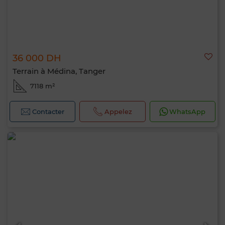
36 000 DH
Terrain à Médina, Tanger
Bonjour, je suis MIA. Quel critère souhaitez-
7118 m²
vous appliquer maintenant ?
Contacter
Appelez
WhatsApp