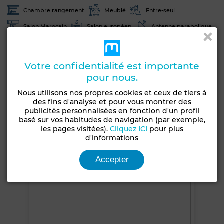
Chambre rangement
Meublé
Entre-seul
Salon Marocain
Salon européen
Antenne parabolique
Cheminée
Climatisation
Chauffage central
Sécurité
Double vitrage
Cuisine équipée
Votre confidentialité est importante
Réfrigérateur
Four
TV
Machine à laver
pour nous.
Micro-ondes
Animaux domestiques autorisés
Nous utilisons nos propres cookies et ceux de tiers à
des fins d'analyse et pour vous montrer des
publicités personnalisées en fonction d'un profil
Voir plus de photos
basé sur vos habitudes de navigation (par exemple,
les pages visitées).
Cliquez ICI
pour plus
d'informations
Accepter