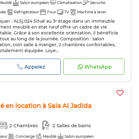
Meublé
Salon européen
Climatisation
Sécurité
pée
Réfrigérateur
Four
TV
Machine à laver
uer : ALSj.024 Situé au 3ᵉ étage dans un immeuble
ement meublé en état neuf offre un cadre de vie
able. Grâce à son excellente orientation, il bénéficie
tout au long de la journée. Composition : salon
ation, coin salle à manger, 2 chambres confortables,
totalement équipée. Loye...
Appelez
WhatsApp
en location à Sala Al Jadida
2 Chambres
2 Salles de bains
seur
Concierge
Meublé
Salon européen