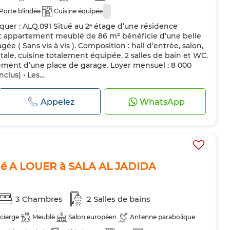
Porte blindée
Cuisine équipée
uer : ALQ.091 Situé au 2ᵉ étage d’une résidence
et appartement meublé de 86 m² bénéficie d’une belle
e ( Sans vis à vis ). Composition : hall d’entrée, salon,
ale, cuisine totalement équipée, 2 salles de bain et WC.
ment d’une place de garage. Loyer mensuel : 8 000
lus) • Les...
Appelez
WhatsApp
é A LOUER à SALA AL JADIDA
3 Chambres
2 Salles de bains
cierge
Meublé
Salon européen
Antenne parabolique