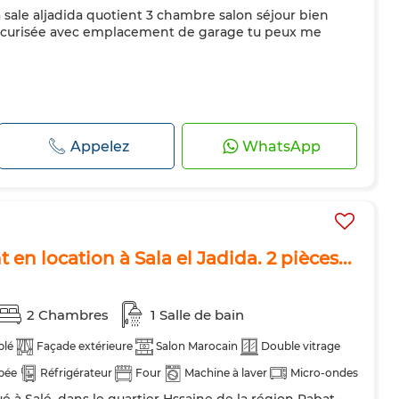
sale aljadida quotient 3 chambre salon séjour bien
teur
Four
TV
Machine à laver
Micro-ondes
curisée avec emplacement de garage tu peux me
Appelez
WhatsApp
en location à Sala el Jadida. 2 pièces...
2 Chambres
1 Salle de bain
blé
Façade extérieure
Salon Marocain
Double vitrage
pée
Réfrigérateur
Four
Machine à laver
Micro-ondes