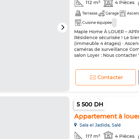
112 m²
4 Pièces
Terrasse
Garage
Ascen
Cuisine équipée
Maple Home À LOUER – APPA
Résidence sécurisée ! Le bien
(immeuble 4 étages) · Ascens
caméras de surveillance Compos
salon Loyer : Nous contacter 
Contacter
5 500 DH
Appartement à louer
Sala el Jadida, Salé
117 m²
4 Pièces