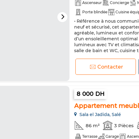
Ascenseur
Concierge
Porte blindée
Cuisine équi
• Référence à nous communiq
Micro-ondes
Internet
neuf et sécurisé, cet appart
agréable, lumineux et confort
d’un ensoleillement optimal 
lumineux avec TV et climatis
salle de bain et WC, cuisine 
Contacter
8 000 DH
Appartement meublé 
Sala el Jadida, Salé
86 m²
3 Pièces
Terrasse
Garage
Ascen