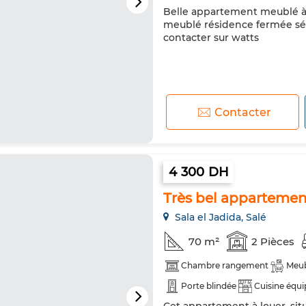
Belle appartement meublé à 
Cuisine équipée
Réfrigéra
meublé résidence fermée sé
Internet
contacter sur watts
Contacter
4 300 DH
Très bel appartement 
Sala el Jadida, Salé
70 m²
2 Pièces
Chambre rangement
Meu
Porte blindée
Cuisine équi