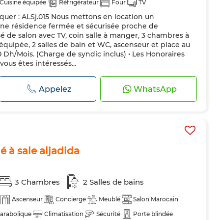
Cuisine équipée
Réfrigérateur
Four
TV
uer : ALSj.015 Nous mettons en location un
es
e résidence fermée et sécurisée proche de
sé de salon avec TV, coin salle à manger, 3 chambres à
équipée, 2 salles de bain et WC, ascenseur et place au
0 Dh/Mois. (Charge de syndic inclus) • Les Honoraires
vous êtes intéressés...
Appelez
WhatsApp
à sale aljadida
3 Chambres
2 Salles de bains
Ascenseur
Concierge
Meublé
Salon Marocain
arabolique
Climatisation
Sécurité
Porte blindée