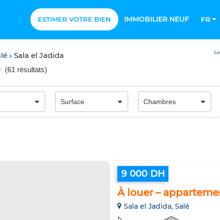
IMMOBILIER NEUF
ESTIMER VOTRE BIEN
FR
Lo
alé
Sala el Jadida
é
(
61 résultats
)
9 000 DH
À louer – appartemen
Sala el Jadida, Salé