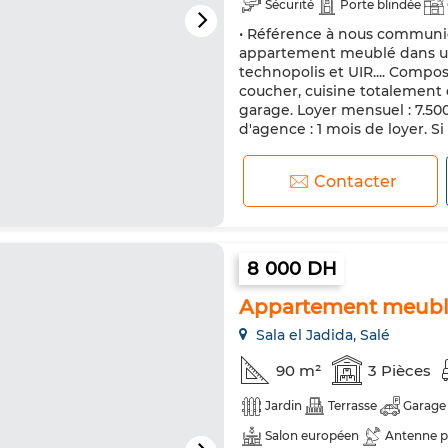
Sécurité
Porte blindée
• Référence à nous communiq
Machine à laver
Micro-ond
appartement meublé dans un
technopolis et UIR.... Compo
coucher, cuisine totalement 
garage. Loyer mensuel : 7.50
d'agence : 1 mois de loyer. Si 
Contacter
8 000 DH
Appartement meublé 
Sala el Jadida, Salé
90 m²
3 Pièces
Jardin
Terrasse
Garage
Salon européen
Antenne p