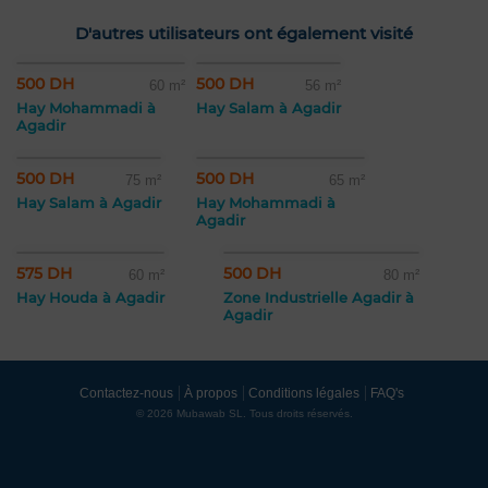
D'autres utilisateurs ont également visité
500 DH
500 DH
60 m²
56 m²
Hay Mohammadi à
Hay Salam à Agadir
Agadir
500 DH
500 DH
75 m²
65 m²
Hay Salam à Agadir
Hay Mohammadi à
Agadir
575 DH
500 DH
60 m²
80 m²
Hay Houda à Agadir
Zone Industrielle Agadir à
Agadir
Contactez-nous
À propos
Conditions légales
FAQ's
© 2026 Mubawab SL. Tous droits réservés.