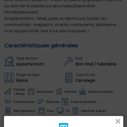
au sein de la résidence sécurisée.Disponible
immédiatement.
Emplacement : idéal, juste au alentours, toutes les
commodités : magasins, snacks, restaurants, pâtisserie....
Une opportunité rare à ne pas manquer !
Caractéristiques générales
Type de bien
Etat
Appartement
Bon état / habitable
Étage du bien
Type du sol
6ème
Carrelage
Garage
Ascenseur
Meublé
Salon européen
1 Place
Climatisation
Sécurité
Cuisine équipée
Réfrigérateur
Four
TV
Machine à laver
Internet