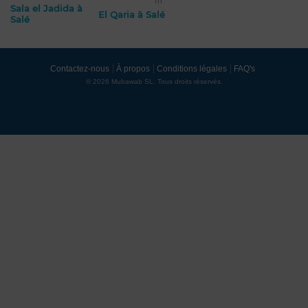
m²
Sala el Jadida à
El Qaria à Salé
Salé
Contactez-nous
À propos
Conditions légales
FAQ's
© 2026 Mubawab SL. Tous droits réservés.