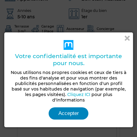
Années
Étage du bien
5-10 ans
1er
Terrasse
Garage
Ascenseur
Concierge
3 m²
1 Place
Chambre rangement
Meublé
Façade extérieure
Salon Marocain
Climatisation
Cuisine équipée
Votre confidentialité est importante
Réfrigérateur
Four
TV
Machine à laver
pour nous.
Nous utilisons nos propres cookies et ceux de tiers à
Voir plus de photos
des fins d'analyse et pour vous montrer des
publicités personnalisées en fonction d'un profil
basé sur vos habitudes de navigation (par exemple,
les pages visitées).
Cliquez ICI
pour plus
d'informations
Accepter