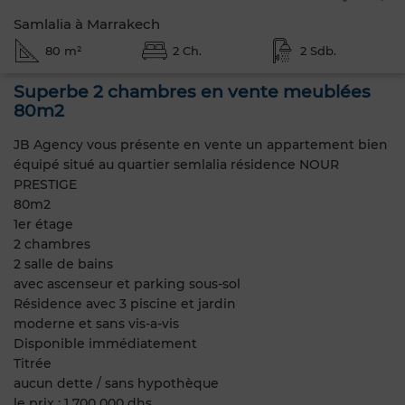
Samlalia à Marrakech
80 m²
2 Ch.
2 Sdb.
Superbe 2 chambres en vente meublées
80m2
JB Agency vous présente en vente un appartement bien
équipé situé au quartier semlalia résidence NOUR
PRESTIGE
80m2
1er étage
2 chambres
2 salle de bains
avec ascenseur et parking sous-sol
Résidence avec 3 piscine et jardin
moderne et sans vis-a-vis
Disponible immédiatement
Titrée
aucun dette / sans hypothèque
le prix : 1 700 000 dhs