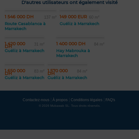
D'autres utilisateurs ont également visité
1 546 000 DH
149 000 EUR
137 m²
60 m²
Route Casablanca à
Guéliz à Marrakech
Marrakech
1 420 000
1 400 000 DH
31 m²
84 m²
DH
Guéliz à Marrakech
Hay Mabrouka à
Marrakech
1 650 000
1 570 000
83 m²
84 m²
DH
DH
Guéliz à Marrakech
Guéliz à Marrakech
Contactez-nous
À propos
Conditions légales
FAQ's
© 2026 Mubawab SL. Tous droits réservés.