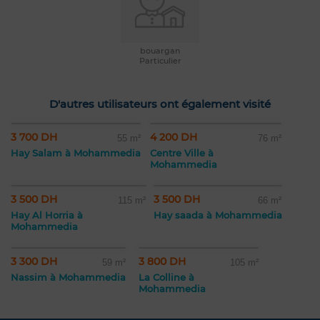
bouargan
Particulier
D'autres utilisateurs ont également visité
3 700 DH
4 200 DH
55 m²
76 m²
Hay Salam à Mohammedia
Centre Ville à
Mohammedia
3 500 DH
3 500 DH
115 m²
66 m²
Hay Al Horria à
Hay saada à Mohammedia
Mohammedia
3 300 DH
3 800 DH
59 m²
105 m²
Nassim à Mohammedia
La Colline à
Mohammedia