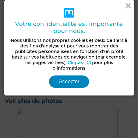
Orientation
Type du sol
Nord
Carrelage
Votre confidentialité est importante
Nombre d'étages
pour nous.
2
Nous utilisons nos propres cookies et ceux de tiers à
Terrasse
Vue sur les montagnes
Piscine
des fins d'analyse et pour vous montrer des
60 m²
publicités personnalisées en fonction d'un profil
Chambre rangement
Meublé
Salon européen
basé sur vos habitudes de navigation (par exemple,
les pages visitées).
Cliquez ICI
pour plus
Climatisation
Chauffage central
Sécurité
d'informations
Cuisine équipée
Réfrigérateur
Four
Accepter
Machine à laver
Micro-ondes
Voir plus de photos