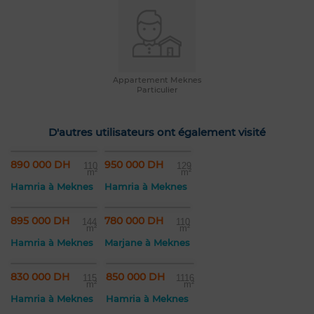
Appartement Meknes
Particulier
D'autres utilisateurs ont également visité
890 000 DH
950 000 DH
110
129
m²
m²
Hamria à Meknes
Hamria à Meknes
895 000 DH
780 000 DH
144
110
m²
m²
Hamria à Meknes
Marjane à Meknes
830 000 DH
850 000 DH
115
1116
m²
m²
Hamria à Meknes
Hamria à Meknes