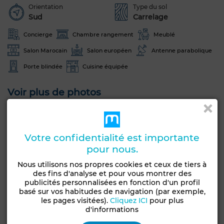
Orientation
Type du sol
Sud
Carrelage
Concierge
Chambre rangement
Meublé
Salon Marocain
Salon européen
Antenne parabolique
Porte blindée
Cuisine équipée
Voir plus de photos
Votre confidentialité est importante
pour nous.
Nous utilisons nos propres cookies et ceux de tiers à
des fins d'analyse et pour vous montrer des
publicités personnalisées en fonction d'un profil
basé sur vos habitudes de navigation (par exemple,
les pages visitées).
Cliquez ICI
pour plus
d'informations