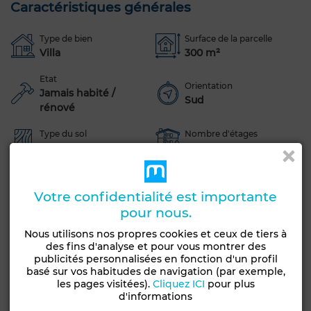
Caractéristiques générales
Type de bien
Surface de la parcelle
Villa
300 m²
Etat
Orientation
Jamais habité /
Sud
rénové
Type du sol
Nombre d'étages
Marbre
1
Jardin
Terrasse
Garage
Vue sur les montagnes
Votre confidentialité est importante
Piscine
Concierge
Façade extérieure
pour nous.
Salon Marocain
Salon européen
Antenne parabolique
Nous utilisons nos propres cookies et ceux de tiers à
Cheminée
Climatisation
Chauffage central
des fins d'analyse et pour vous montrer des
publicités personnalisées en fonction d'un profil
Sécurité
Double vitrage
Porte blindée
basé sur vos habitudes de navigation (par exemple,
les pages visitées).
Cliquez ICI
pour plus
Cuisine équipée
Réfrigérateur
Four
TV
d'informations
Machine à laver
Micro-ondes
Internet