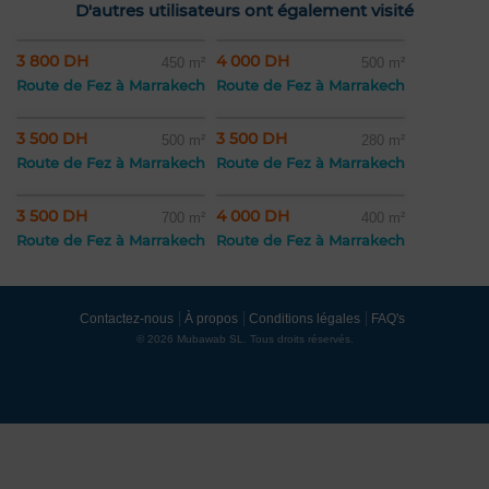
D'autres utilisateurs ont également visité
3 800 DH
4 000 DH
450 m²
500 m²
Route de Fez à Marrakech
Route de Fez à Marrakech
3 500 DH
3 500 DH
500 m²
280 m²
Route de Fez à Marrakech
Route de Fez à Marrakech
3 500 DH
4 000 DH
700 m²
400 m²
Route de Fez à Marrakech
Route de Fez à Marrakech
Contactez-nous
À propos
Conditions légales
FAQ's
© 2026 Mubawab SL. Tous droits réservés.