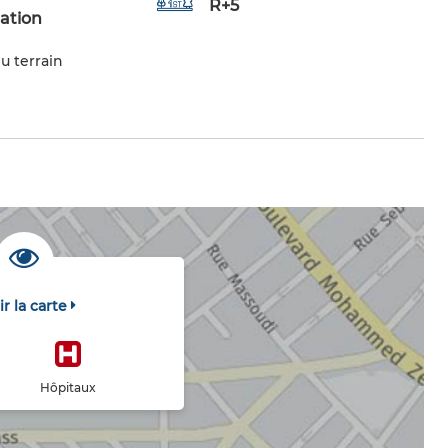
R+5
tation
u terrain
ir la carte
Hôpitaux