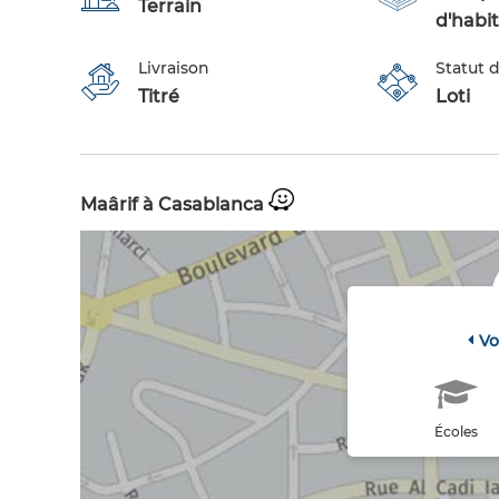
Terrain
d'habi
Livraison
Statut d
Titré
Loti
Maârif à Casablanca
Vo
Écoles