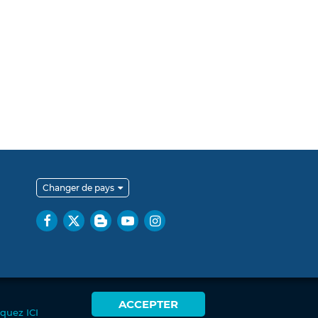
Changer de pays
ACCEPTER
iquez ICI