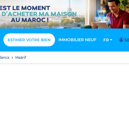
IMMOBILIER NEUF
ESTIMER VOTRE BIEN
FR
SE
blanca
Maârif