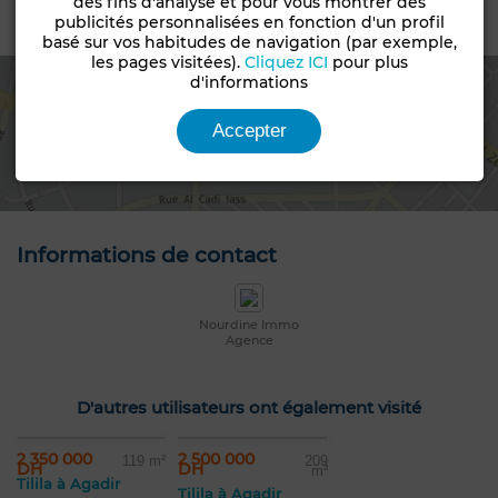
des fins d'analyse et pour vous montrer des
Emplacement
publicités personnalisées en fonction d'un profil
basé sur vos habitudes de navigation (par exemple,
les pages visitées).
Cliquez ICI
pour plus
d'informations
Accepter
Voir la carte
Informations de contact
Nourdine Immo
Agence
D'autres utilisateurs ont également visité
2 350 000
2 500 000
119 m²
209
DH
DH
m²
Tilila à Agadir
Tilila à Agadir