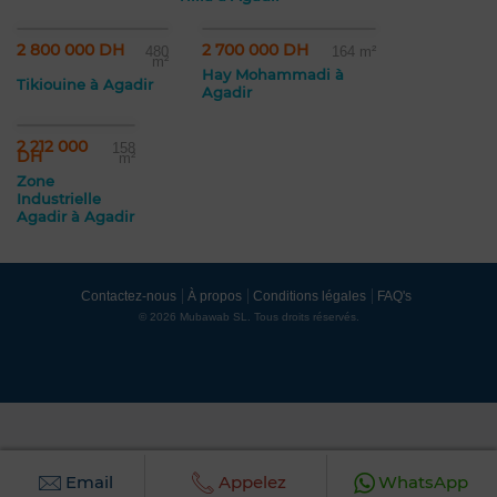
2 800 000 DH
2 700 000 DH
480
164 m²
m²
Hay Mohammadi à
Tikiouine à Agadir
Agadir
2 212 000
158
DH
m²
Zone
Industrielle
Agadir à Agadir
Contactez-nous
À propos
Conditions légales
FAQ's
© 2026 Mubawab SL. Tous droits réservés.
Email
Appelez
WhatsApp