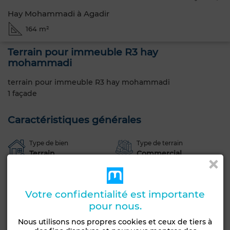
Hay Mohammadi à Agadir
164 m²
Terrain pour immeuble R3 hay
mohammadi
terrain pour immeuble R3 hay mohammadi
1 façade
Caractéristiques générales
Type de bien
Type de terrain
Terrain
Commercial
Constructibilité
Livraison
R+3
Titré
Votre confidentialité est importante
Statut du terrain
pour nous.
Loti
Nous utilisons nos propres cookies et ceux de tiers à