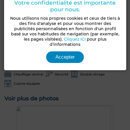
Votre confidentialité est importante
Type de bien
Etat
pour nous.
Local commercial
Bon état / habitable
Nous utilisons nos propres cookies et ceux de tiers à
Années
Étage du bien
des fins d'analyse et pour vous montrer des
5-10 ans
4ème
publicités personnalisées en fonction d'un profil
basé sur vos habitudes de navigation (par exemple,
Type du sol
les pages visitées).
Cliquez ICI
pour plus
Parquet
d'informations
Garage
Ascenseur
Concierge
Accepter
1 Place
Chambre rangement
Climatisation
Chauffage central
Sécurité
Double vitrage
Cuisine équipée
Voir plus de photos