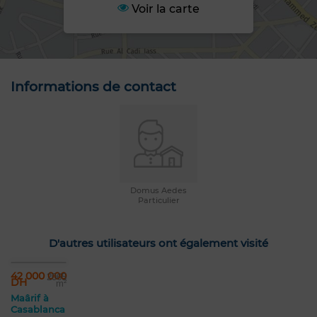
Voir la carte
Informations de contact
Domus Aedes
Particulier
D'autres utilisateurs ont également visité
42 000 000
2065
DH
m²
Maârif à
Casablanca