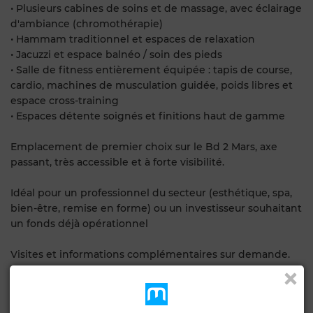
• Plusieurs cabines de soins et de massage, avec éclairage
d'ambiance (chromothérapie)
• Hammam traditionnel et espaces de relaxation
• Jacuzzi et espace balnéo / soin des pieds
• Salle de fitness entièrement équipée : tapis de course,
cardio, machines de musculation guidée, poids libres et
espace cross-training
• Espaces détente soignés et finitions haut de gamme
Emplacement de premier choix sur le Bd 2 Mars, axe
passant, très accessible et à forte visibilité.
Idéal pour un professionnel du secteur (esthétique, spa,
bien-être, remise en forme) ou un investisseur souhaitant
un fonds déjà opérationnel
Visites et informations complémentaires sur demande.
Caractéristiques générales