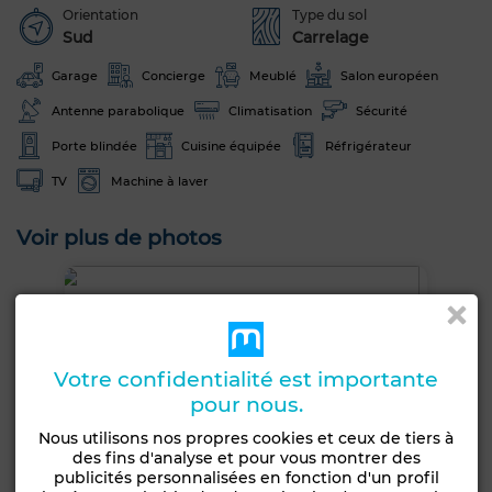
Orientation
Type du sol
Sud
Carrelage
Garage
Concierge
Meublé
Salon européen
Antenne parabolique
Climatisation
Sécurité
Porte blindée
Cuisine équipée
Réfrigérateur
TV
Machine à laver
Voir plus de photos
Votre confidentialité est importante
pour nous.
Nous utilisons nos propres cookies et ceux de tiers à
des fins d'analyse et pour vous montrer des
publicités personnalisées en fonction d'un profil