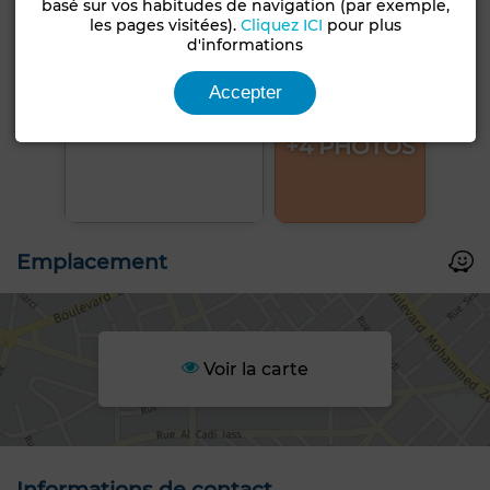
basé sur vos habitudes de navigation (par exemple,
les pages visitées).
Cliquez ICI
pour plus
d'informations
Accepter
+4 PHOTOS
Emplacement
Voir la carte
Informations de contact