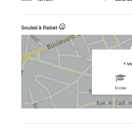
Souissi à Rabat
Vo
Écoles