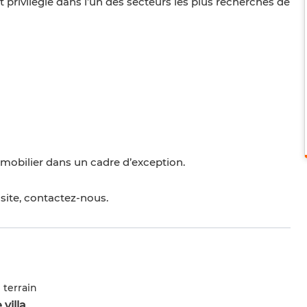
privilégié dans l’un des secteurs les plus recherchés de
mmobilier dans un cadre d’exception.
site, contactez-nous.
 terrain
 villa