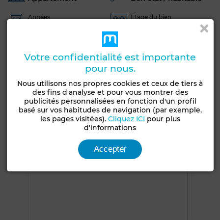
Années
Étage du bien
5-10 ans
1er
Meublé
Salon Marocain
Cuisine équipée
Votre confidentialité est importante
Réfrigérateur
Four
TV
pour nous.
Nous utilisons nos propres cookies et ceux de tiers à
Voir plus de photos
des fins d'analyse et pour vous montrer des
publicités personnalisées en fonction d'un profil
basé sur vos habitudes de navigation (par exemple,
les pages visitées).
Cliquez ICI
pour plus
d'informations
Accepter