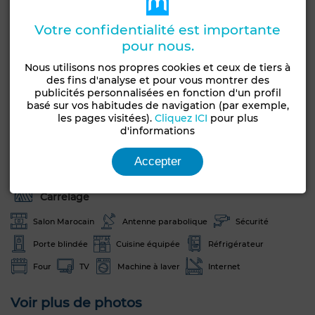
Appartement meublé
Votre confidentialité est importante
Appartement meublé
pour nous.
Nous utilisons nos propres cookies et ceux de tiers à
Caractéristiques générales
des fins d'analyse et pour vous montrer des
publicités personnalisées en fonction d'un profil
Type de bien
Etat
basé sur vos habitudes de navigation (par exemple,
Appartement
Bon état / habitable
les pages visitées).
Cliquez ICI
pour plus
d'informations
Étage du bien
Orientation
1er
Sud
Accepter
Type du sol
Carrelage
Salon Marocain
Antenne parabolique
Sécurité
Porte blindée
Cuisine équipée
Réfrigérateur
Four
TV
Machine à laver
Internet
Voir plus de photos