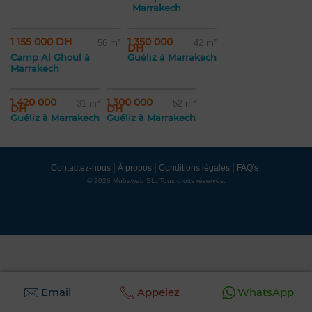
Marrakech
1 155 000 DH
1 350 000
56 m²
42 m²
DH
Camp Al Ghoul à
Guéliz à Marrakech
Marrakech
1 420 000
1 300 000
31 m²
52 m²
DH
DH
Guéliz à Marrakech
Guéliz à Marrakech
Contactez-nous
À propos
Conditions légales
FAQ's
© 2026 Mubawab SL. Tous droits réservés.
Email
Appelez
WhatsApp