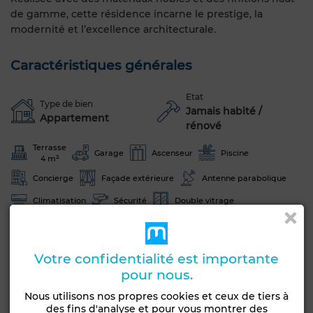
de gamme, cette résidence incarne le prestige, la
modernité et l’excellence architecturale.
Caractéristiques générales
Etat
Type de bien
Jamais habité /
Appartement
rénové
Terrasse
Garage
Ascenseur
Piscine
4 m²
Concierge
Façade extérieure
Antenne parabolique
Climatisation
Sécurité
Double vitrage
Porte blindée
Cuisine équipée
Four
Voir plus de photos
Votre confidentialité est importante
pour nous.
Nous utilisons nos propres cookies et ceux de tiers à
des fins d'analyse et pour vous montrer des