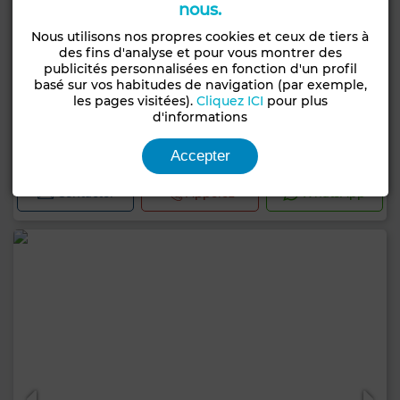
nous.
Nous utilisons nos propres cookies et ceux de tiers à
des fins d'analyse et pour vous montrer des
publicités personnalisées en fonction d'un profil
basé sur vos habitudes de navigation (par exemple,
les pages visitées).
Cliquez ICI
pour plus
1 300 000 DH
d'informations
Appartement à Boulevard Med 6, Marrakech
54 m²
1 Ch.
2 Sdb.
Accepter
Contacter
Appelez
WhatsApp