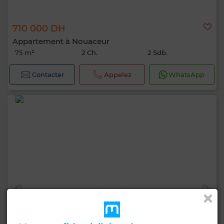
710 000 DH
Appartement à Nouaceur
75 m²
2 Ch.
2 Sdb.
Contacter
Appelez
WhatsApp