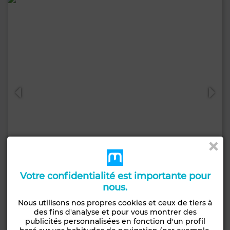
Votre confidentialité est importante pour
nous.
25 000 DH
Local commercial à Majorelle, Marrakech
Nous utilisons nos propres cookies et ceux de tiers à
des fins d'analyse et pour vous montrer des
270 m²
2 Sdb.
publicités personnalisées en fonction d'un profil