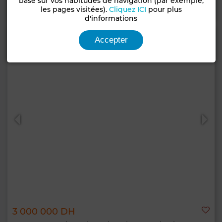
basé sur vos habitudes de navigation (par exemple,
Contacter
Appelez
WhatsApp
les pages visitées).
Cliquez ICI
pour plus
d'informations
Accepter
3 000 000 DH