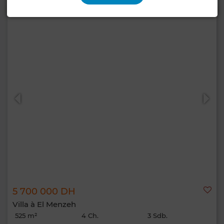
5 700 000 DH
Villa à El Menzeh
525 m²
4 Ch.
3 Sdb.