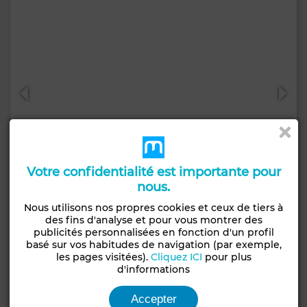
Votre confidentialité est importante pour
nous.
Nous utilisons nos propres cookies et ceux de tiers à
5 700 000 DH
des fins d'analyse et pour vous montrer des
publicités personnalisées en fonction d'un profil
Villa à El Menzeh
basé sur vos habitudes de navigation (par exemple,
535 m²
4 Ch.
3 Sdb.
les pages visitées).
Cliquez ICI
pour plus
d'informations
Contacter
Appelez
WhatsApp
Accepter