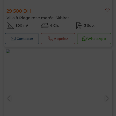
29 500 DH
Villa à Plage rose marée, Skhirat
800 m²
4 Ch.
3 Sdb.
Contacter
Appelez
WhatsApp
Bonjour, je suis MIA. Quel critère souhaitez-
vous appliquer maintenant ?