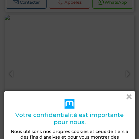
Contacter
Appelez
WhatsApp
Votre confidentialité est importante
pour nous.
25 000 DH
Nous utilisons nos propres cookies et ceux de tiers à
des fins d'analyse et pour vous montrer des