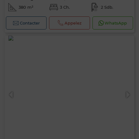
380 m²
3 Ch.
2 Sdb.
Contacter
Appelez
WhatsApp