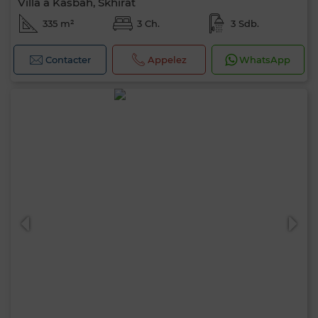
Villa à Kasbah, Skhirat
335 m²
3 Ch.
3 Sdb.
Contacter
Appelez
WhatsApp