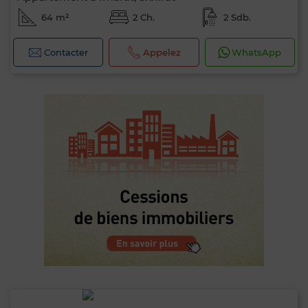
64 m²
2 Ch.
2 Sdb.
Contacter
Appelez
WhatsApp