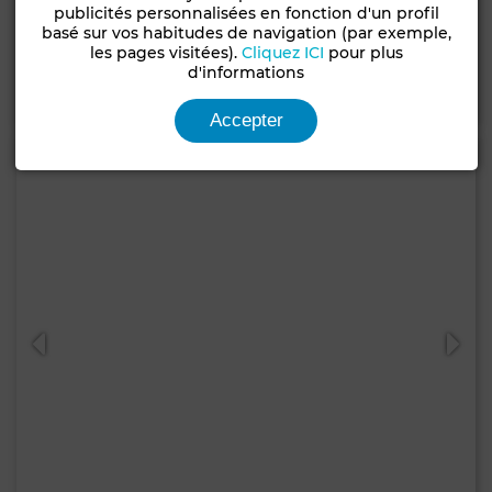
Villa à Plage rose marée, Skhirat
publicités personnalisées en fonction d'un profil
basé sur vos habitudes de navigation (par exemple,
350 m²
4 Ch.
3 Sdb.
les pages visitées).
Cliquez ICI
pour plus
d'informations
Contacter
Appelez
WhatsApp
Accepter