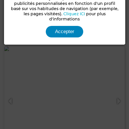
publicités personnalisées en fonction d'un profil
Appartement à Le boulevard Mohammed V,
basé sur vos habitudes de navigation (par exemple,
Essaouira
les pages visitées).
Cliquez ICI
pour plus
d'informations
71 m²
3 Ch.
1 Sdb.
Accepter
Contacter
Appelez
WhatsApp