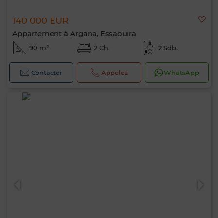
140 000 EUR
Appartement à Argana, Essaouira
90 m²
2 Ch.
2 Sdb.
Contacter
Appelez
WhatsApp
Bonjour, je suis MIA. Quel critère souhaitez-
vous appliquer maintenant ?