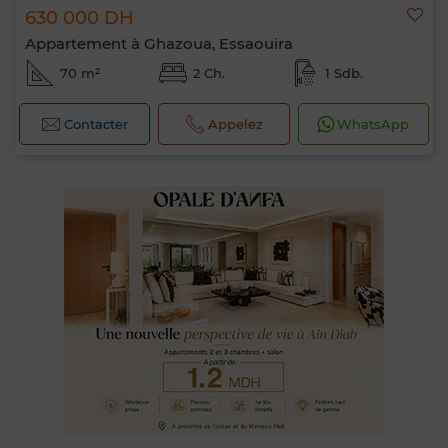
630 000 DH
Appartement à Ghazoua, Essaouira
70 m²
2 Ch.
1 Sdb.
Contacter
Appelez
WhatsApp
0 / 500