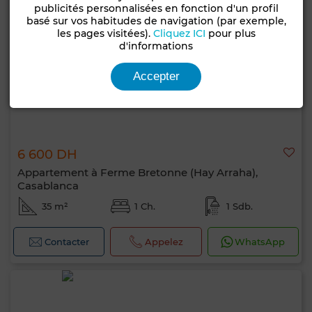
publicités personnalisées en fonction d'un profil
basé sur vos habitudes de navigation (par exemple,
les pages visitées).
Cliquez ICI
pour plus
d'informations
Accepter
6 600 DH
Appartement à Ferme Bretonne (Hay Arraha),
Casablanca
35 m²
1 Ch.
1 Sdb.
Contacter
Appelez
WhatsApp