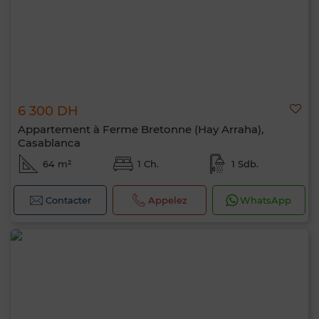
6 300 DH
Appartement à Ferme Bretonne (Hay Arraha),
Casablanca
64 m²
1 Ch.
1 Sdb.
Contacter
Appelez
WhatsApp
Bonjour, je suis MIA. Quel critère souhaitez-
vous appliquer maintenant ?