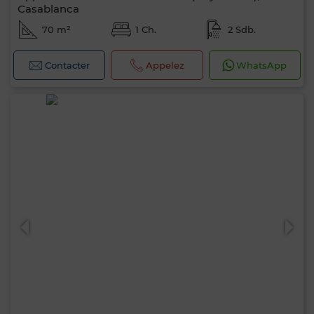
Casablanca
70 m²
1 Ch.
2 Sdb.
Contacter
Appelez
WhatsApp