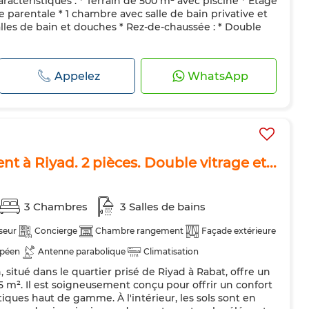
ractéristiques : * Terrain de 500 m² avec piscine * Étage
e parentale * 1 chambre avec salle de bain privative et
les de bain et douches * Rez-de-chaussée : * Double
Appelez
WhatsApp
t à Riyad. 2 pièces. Double vitrage et...
3 Chambres
3 Salles de bains
seur
Concierge
Chambre rangement
Façade extérieure
opéen
Antenne parabolique
Climatisation
situé dans le quartier prisé de Riyad à Rabat, offre un
Double vitrage
Porte blindée
Cuisine équipée
5 m². Il est soigneusement conçu pour offrir un confort
iques haut de gamme. À l'intérieur, les sols sont en