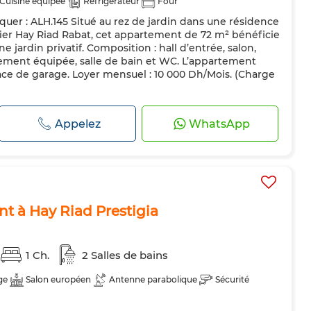
Cuisine équipée
Réfrigérateur
Four
er : ALH.145 Situé au rez de jardin dans une résidence
és
ier Hay Riad Rabat, cet appartement de 72 m² bénéficie
e jardin privatif. Composition : hall d’entrée, salon,
alement équipée, salle de bain et WC. L’appartement
ce de garage. Loyer mensuel : 10 000 Dh/Mois. (Charge
Appelez
WhatsApp
t à Hay Riad Prestigia
1 Ch.
2 Salles de bains
ge
Salon européen
Antenne parabolique
Sécurité