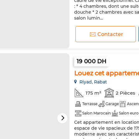
cadre de vie exceptionnel. Ca
: * 4 chambres, dont une suit
douche * 2 chambres avec sal
salon lumin...
Contacter
19 000 DH
Louez cet appartemen
Riyad, Rabat
175 m²
2 Pièces
Terrasse
Garage
Ascen
Salon Marocain
Salon eur
Cet appartement en location, 
Chauffage central
Sécurité
espace de vie spacieux de 17
moderne avec ses caractérist