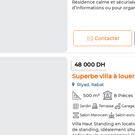
Résidence calme et sécurisée
d’informations ou pour organ
Contacter
48 000 DH
Superbe villa à louer
Riyad, Rabat
500 m²
8 Pièces
Jardin
Terrasse
Garage
Salon Marocain
Salon eur
Villa Haut Standing en locat
Double vitrage
Porte blin
de standing, idéalement situ
Machine à laver
Micro-ond