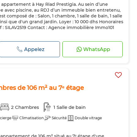
 appartement à Hay Riad Prestigia. Au sein d’une
ée avec piscine, au RDJ d’un immeuble bien entretenu,
 composé de : Salon, 1 chambre, 1 salle de bain, 1 salle
insi que d'un grand jardin. Loyer : 10 000 dhs Honoraires
f : SILAV2519 Contact : Agence immobilière Immo101
Appelez
WhatsApp
res de 106 m² au 7ᵉ étage
2 Chambres
1 Salle de bain
cierge
Climatisation
Sécurité
Double vitrage
 appartement de 106 m² situé au 7ᵉ étage d'une