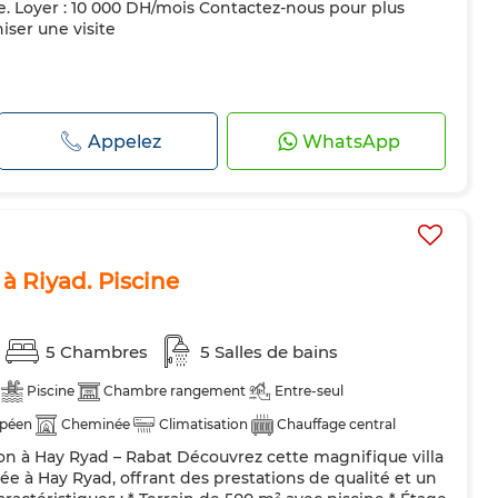
. Loyer : 10 000 DH/mois Contactez-nous pour plus
iser une visite
Appelez
WhatsApp
 à Riyad. Piscine
5 Chambres
5 Salles de bains
Piscine
Chambre rangement
Entre-seul
opéen
Cheminée
Climatisation
Chauffage central
ion à Hay Ryad – Rabat Découvrez cette magnifique villa
dée
Cuisine équipée
Réfrigérateur
Four
ée à Hay Ryad, offrant des prestations de qualité et un
es