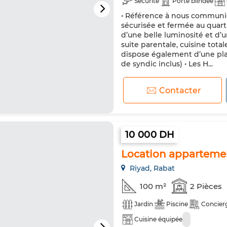
Sécurité
Porte blindée
• Référence à nous communiqu
Animaux domestiques autoris
sécurisée et fermée au quart
d’une belle luminosité et d’un
suite parentale, cuisine tot
dispose également d’une pla
de syndic inclus) • Les H...
Contacter
10 000 DH
Location appartemen
Riyad, Rabat
100 m²
2 Pièces
Jardin
Piscine
Concier
Cuisine équipée