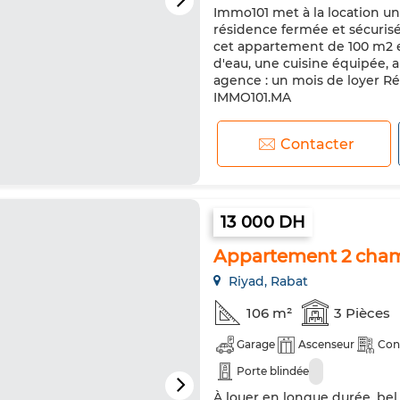
Immo101 met à la location un
résidence fermée et sécuris
cet appartement de 100 m2 est
d'eau, une cuisine équipée, a
agence : un mois de loyer Ré
IMMO101.MA
Contacter
13 000 DH
Appartement 2 chamb
Riyad, Rabat
106 m²
3 Pièces
Garage
Ascenseur
Con
Porte blindée
À louer en longue durée, bel