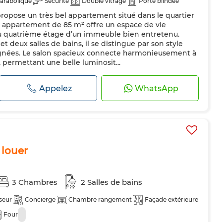
arabolique
Sécurité
Double vitrage
Porte blindée
opose un très bel appartement situé dans le quartier
t appartement de 85 m² offre un espace de vie
au quatrième étage d’un immeuble bien entretenu.
deux salles de bains, il se distingue par son style
ignées. Le salon spacieux connecte harmonieusement à
 permettant une belle luminosit...
Appelez
WhatsApp
 louer
3 Chambres
2 Salles de bains
seur
Concierge
Chambre rangement
Façade extérieure
Four