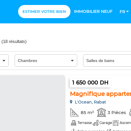
IMMOBILIER NEUF
ESTIMER VOTRE BIEN
FR
(
18 résultats
)
1 650 000 DH
Magnifique apparte
L'Ocean, Rabat
85 m²
3 Pièces
Terrasse
Garage
Ascen