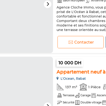
Salon européen
Antenne p
Agence Cloche Immo, vous pr
Four
prisé de L'Océan à Rabat, ce
confortable et fonctionnel 
Comportant deux chambres et 
moderne et ses finitions so
une terrasse orientée au sud,
Contacter
10 000 DH
Appartement neuf à
L'Ocean, Rabat
137 m²
1 Pièce
Terrasse
Garage
Ascen
Sécurité
Double vitrage