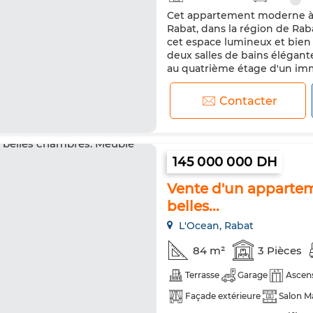
Cet appartement moderne à v
Rabat, dans la région de Ra
cet espace lumineux et bie
deux salles de bains élégante
au quatrième étage d'un imm
accessible grâce à un ascense
Contacter
145 000 000 DH
Vente d'un apparteme
belles...
L'Ocean, Rabat
84 m²
3 Pièces
Terrasse
Garage
Ascen
Façade extérieure
Salon M