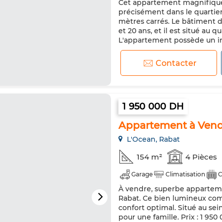
Cet appartement magnifique 
Climatisation
Chauffage ce
précisément dans le quartier 
Cuisine équipée
Réfrigéra
mètres carrés. Le bâtiment d
et 20 ans, et il est situé au 
L'appartement possède un int
une touche d'élégance et de l
Contacter
1 950 000 DH
Appartement à Vendr
L'Ocean, Rabat
154 m²
4 Pièces
Garage
Climatisation
C
À vendre, superbe appartemen
Rabat. Ce bien lumineux com
confort optimal. Situé au se
pour une famille. Prix : 1 95