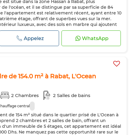
est situé dans la zone Hassan à Rabat, plus
ntral
Sécurité
Double vitrage
Porte blindée
de l'océan, et il se distingue par sa superficie de 84
teur
Four
Machine à laver
Micro-ondes
e l'appartement est relativement récent, ayant entre 10
quatrième étage, offrant de superbes vues sur la mer.
érieur luxueux, avec des sols en marbre qui ajoutent
uxe. Ce bien se...
Appelez
WhatsApp
e de 154.0 m² à Rabat, L'Ocean
2 Chambres
2 Salles de bains
hauffage central
t de 154 m² situé dans le quartier prisé de L'Ocean à
prend 2 chambres et 2 salles de bain, offrant un
in d'un immeuble de 5 étages, cet appartement est idéal
0 000 Dhs. Ne manquez pas cette opportunité rare sur le