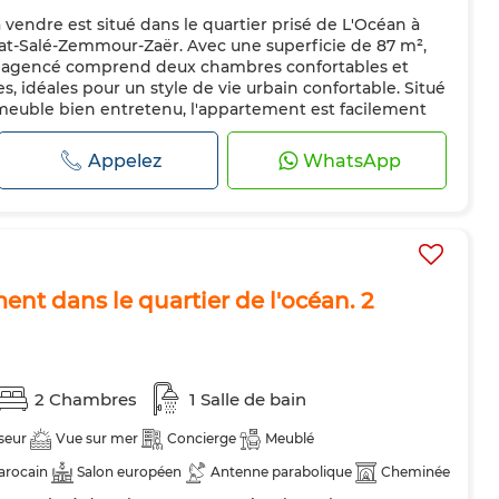
endre est situé dans le quartier prisé de L'Océan à
bat-Salé-Zemmour-Zaër. Avec une superficie de 87 m²,
n agencé comprend deux chambres confortables et
s, idéales pour un style de vie urbain confortable. Situé
euble bien entretenu, l'appartement est facilement
ur, ce qui assure un ac...
Appelez
WhatsApp
nt dans le quartier de l'océan. 2
2 Chambres
1 Salle de bain
seur
Vue sur mer
Concierge
Meublé
arocain
Salon européen
Antenne parabolique
Cheminée