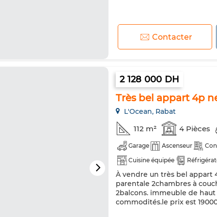
Contacter
2 128 000 DH
Très bel appart 4p n
L'Ocean, Rabat
112 m²
4 Pièces
Garage
Ascenseur
Con
Cuisine équipée
Réfrigéra
À vendre un très bel appart
parentale 2chambres à couche
2balcons. immeuble de haut 
commodités.le prix est 19000