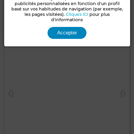
Appartement à De La Plage, Tanger
publicités personnalisées en fonction d'un profil
basé sur vos habitudes de navigation (par exemple,
190 m²
3 Ch.
3 Sdb.
les pages visitées).
Cliquez ICI
pour plus
d'informations
Contacter
Appelez
WhatsApp
Accepter