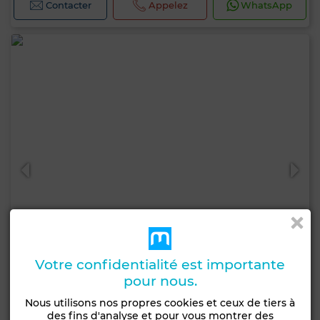
Contacter
Appelez
WhatsApp
Votre confidentialité est importante
pour nous.
7 000 000 DH
Nous utilisons nos propres cookies et ceux de tiers à
des fins d'analyse et pour vous montrer des