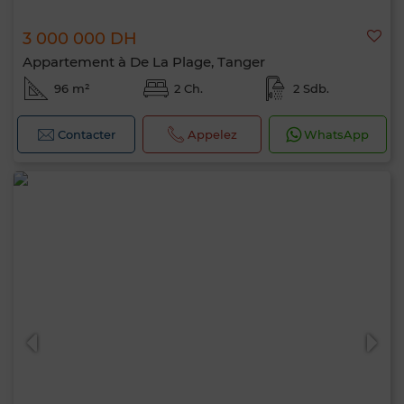
3 000 000 DH
Appartement à De La Plage, Tanger
96 m²
2 Ch.
2 Sdb.
Contacter
Appelez
WhatsApp
Bonjour, je suis MIA. Quel critère souhaitez-
vous appliquer maintenant ?