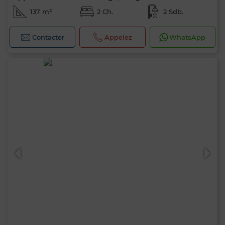
137 m²
2 Ch.
2 Sdb.
Contacter
Appelez
WhatsApp