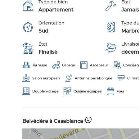
Type de bien
Etat
Appartement
Jamais
Orientation
Type du
Sud
Marbr
État
Livraiso
Finalisé
décem
Terrasse
Garage
Ascenseur
Concier
Salon européen
Antenne parabolique
Climat
Double vitrage
Cuisine équipée
Four
Belvédère à Casablanca