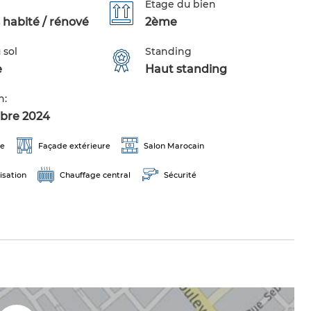
Étage du bien
 habité / rénové
2ème
 sol
Standing
e
Haut standing
n:
bre 2024
ge
Façade extérieure
Salon Marocain
isation
Chauffage central
Sécurité