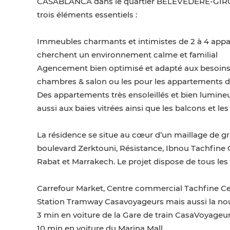
CASABLANCA dans le quartier BELEVEDERE-GIROND
trois éléments essentiels :
Immeubles charmants et intimistes de 2 à 4 appar
cherchent un environnement calme et familial
Agencement bien optimisé et adapté aux besoins 
chambres & salon ou les pour les appartements 
Des appartements très ensoleillés et bien lumine
aussi aux baies vitrées ainsi que les balcons et 
La résidence se situe au cœur d’un maillage de 
boulevard Zerktouni, Résistance, Ibnou Tachfine O
Rabat et Marrakech. Le projet dispose de tous l
Carrefour Market, Centre commercial Tachfine Ce
Station Tramway Casavoyageurs mais aussi la nou
3 min en voiture de la Gare de train CasaVoyageu
10 min en voiture du Marina Mall