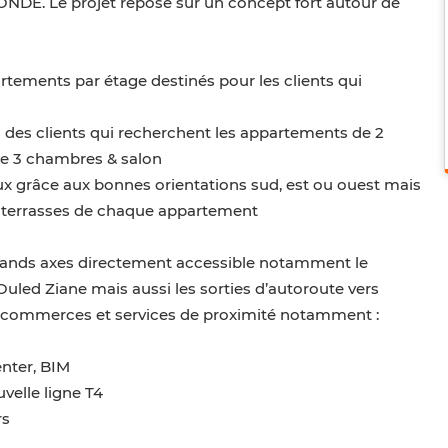
E. Le projet repose sur un concept fort autour de
tements par étage destinés pour les clients qui
des clients qui recherchent les appartements de 2
de 3 chambres & salon
ux grâce aux bonnes orientations sud, est ou ouest mais
les terrasses de chaque appartement
grands axes directement accessible notamment le
uled Ziane mais aussi les sorties d’autoroute vers
es commerces et services de proximité notamment :
nter, BIM
velle ligne T4
rs