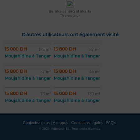
Baraka asharq al akaria
Promoteur
D'autres utilisateurs ont également visité
15 000 DH
15 800 DH
125 m²
87 m²
Moujahidine à Tanger
Moujahidine à Tanger
15 800 DH
15 800 DH
87 m²
45 m²
Moujahidine à Tanger
Moujahidine à Tanger
15 800 DH
15 000 DH
73 m²
130 m²
Moujahidine à Tanger
Moujahidine à Tanger
Contactez-nous
À propos
Conditions légales
FAQ's
© 2026 Mubawab SL. Tous droits réservés.