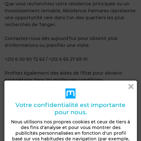
Que vous recherchiez votre résidence principale ou un
investissement rentable, Résidence Palmares représente
une opportunité rare dans l'un des quartiers les plus
recherchés de Tanger.
Contactez-nous dès aujourd'hui pour obtenir plus
d'informations ou planifier une visite.
+212 6 00 90 72 62 / +212 6 65 27 69 01
Profitez également des aides de l'État pour devenir
propriétaire dans les meilleures conditions.
Caractéristiques générales
Votre confidentialité est importante
Etat
pour nous.
Type de bien
Jamais habité /
Appartement
Nous utilisons nos propres cookies et ceux de tiers à
rénové
des fins d'analyse et pour vous montrer des
publicités personnalisées en fonction d'un profil
Jardin
Terrasse
Garage
Ascenseur
basé sur vos habitudes de navigation (par exemple,