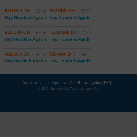
830 000 DH
972 000 DH
63 m²
74 m²
Hay Houda à Agadir
Hay Houda à Agadir
825 000 DH
1 200 000 DH
67 m²
77 m²
Hay Houda à Agadir
Hay Houda à Agadir
492 000 DH
726 000 DH
40 m²
59 m²
Hay Houda à Agadir
Hay Houda à Agadir
Contactez-nous
À propos
Conditions légales
FAQ's
© 2026 Mubawab SL. Tous droits réservés.