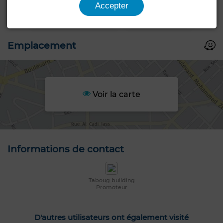
Accepter
Emplacement
Voir la carte
Informations de contact
Taboug building
Promoteur
D'autres utilisateurs ont également visité