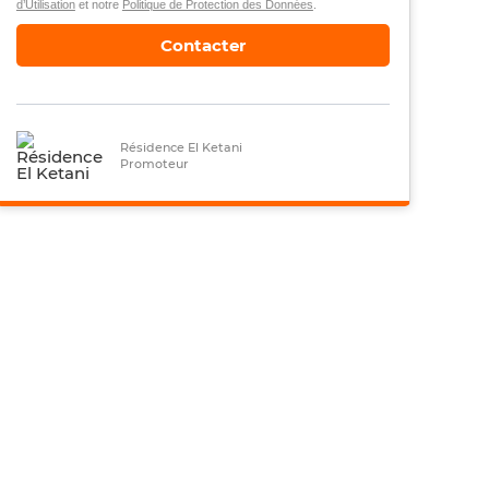
d’Utilisation
et notre
Politique de Protection des Données
.
Contacter
Résidence El Ketani
Promoteur