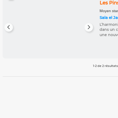
Les Pi
Moyen stan
Sala el J
L’harmoni
dans un c
une nouve
1-2 de 2 résultats