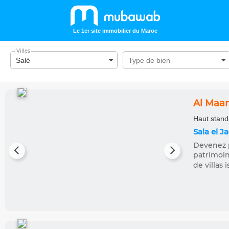
Le 1er site immobilier du Maroc
Villes
Al Maa
Haut standi
Sala el J
Devenez p
patrimoin
de villas i