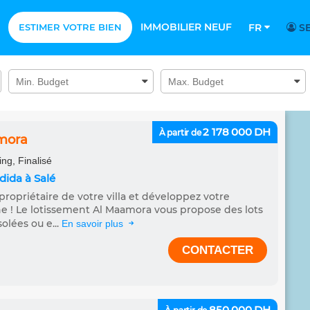
IMMOBILIER NEUF
ESTIMER VOTRE BIEN
FR
SE
2 178 000 DH
À partir de
mora
ng, Finalisé
adida à Salé
ropriétaire de votre villa et développez votre
e ! Le lotissement Al Maamora vous propose des lots
solées ou e...
En savoir plus
CONTACTER
850 000 DH