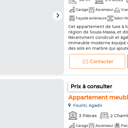
Garage
Ascenseur
Vue
Façade extérieure
Salon M
Cet appartement de luxe à lou
Double vitrage
Cuisine éq
région de Souss-Massa, et di
Micro-ondes
Internet
Récemment construit et âgé 
immeuble moderne équipé d'
des sols en marbre qui ajout
L'appartement offre une vue 
Contacter
Prix à consulter
Appartement meublé 
Founti, Agadir
3 Pièces
2 Cham
Garage
Ascenseur
Pisc