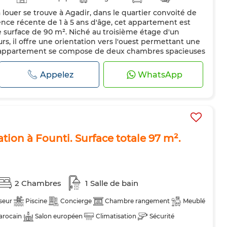
uer se trouve à Agadir, dans le quartier convoité de
es
Internet
ence récente de 1 à 5 ans d'âge, cet appartement est
 surface de 90 m². Niché au troisième étage d'un
, il offre une orientation vers l'ouest permettant une
 L'appartement se compose de deux chambres spacieuses
ménagée. Le sol en...
Appelez
WhatsApp
ion à Founti. Surface totale 97 m².
2 Chambres
1 Salle de bain
seur
Piscine
Concierge
Chambre rangement
Meublé
arocain
Salon européen
Climatisation
Sécurité