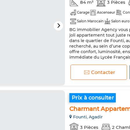
84 m²
3 Pièces
Garage
Ascenseur
Con
Salon Marocain
Salon eur
BG immobilier Agency vous p
joli appartement tout juste r
dans le quartier de Founti, a
recherché, au sein d’une cop
offre confort, luminosité, en
immédiate du Lycée Français
Contacter
Prix à consulter
Charmant Apparteme
Founti, Agadir
3 Pièces
2 Cham