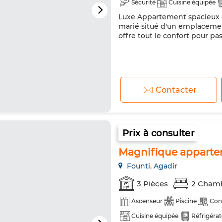
Sécurité
Cuisine équipée
Luxe Appartement spacieux et
Micro-ondes
Internet
marié situé d'un emplacemen
offre tout le confort pour p
Contacter
Prix à consulter
Magnifique appartem
Founti, Agadir
3 Pièces
2 Cham
Ascenseur
Piscine
Con
Cuisine équipée
Réfrigéra