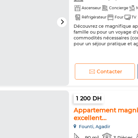
Ascenseur
Concierge
Réfrigérateur
Four
TV
Découvrez ce magnifique app
famille ou pour un voyage d'
commodités nécessaires (com
pour un séjour pratique et a
Contacter
1 200 DH
Appartement magnifi
excellent...
Founti, Agadir
90 m²
3 Pièces