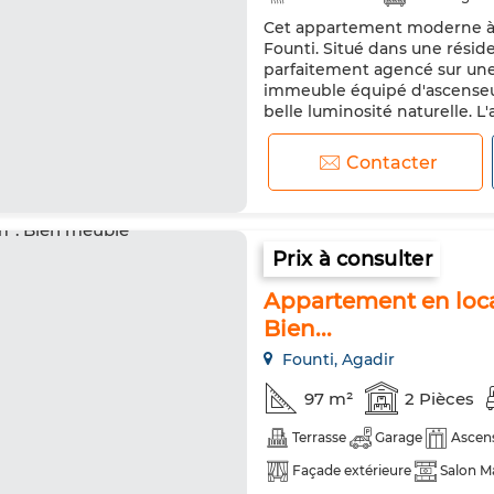
Cet appartement moderne à lo
Machine à laver
Micro-ond
Founti. Situé dans une résid
parfaitement agencé sur une
immeuble équipé d'ascenseurs
belle luminosité naturelle.
et d'une salle de bain bien a
Contacter
Prix à consulter
Appartement en locat
Bien...
Founti, Agadir
97 m²
2 Pièces
Terrasse
Garage
Ascen
Façade extérieure
Salon M