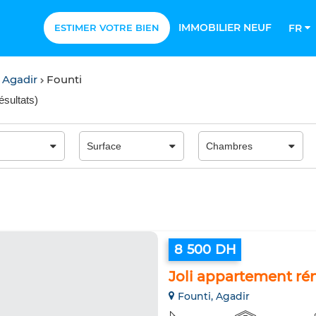
IMMOBILIER NEUF
ESTIMER VOTRE BIEN
FR
 Agadir
Founti
ésultats
)
8 500 DH
Joli appartement ré
Founti, Agadir