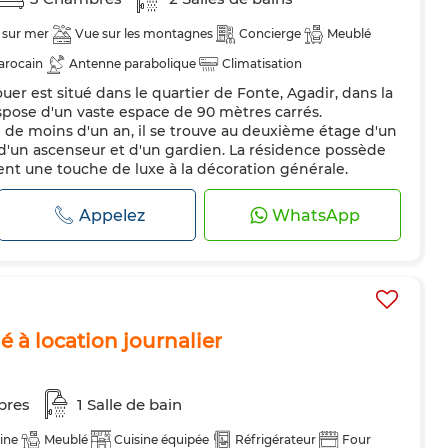
 sur mer
Vue sur les montagnes
Concierge
Meublé
arocain
Antenne parabolique
Climatisation
er est situé dans le quartier de Fonte, Agadir, dans la
uipée
Réfrigérateur
Four
TV
Machine à laver
spose d'un vaste espace de 90 mètres carrés.
Animaux domestiques autorisés
de moins d'un an, il se trouve au deuxième étage d'un
un ascenseur et d'un gardien. La résidence possède
ent une touche de luxe à la décoration générale.
magnifique sur la mer et les...
Appelez
WhatsApp
à location journalier
bres
1 Salle de bain
ine
Meublé
Cuisine équipée
Réfrigérateur
Four