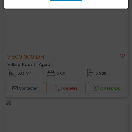
7 500 000 DH
Villa à Founti, Agadir
393 m²
5 Ch.
5 Sdb.
Contacter
Appelez
WhatsApp