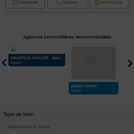
Contacter
Appelez
WhatsApp
Agences immobilières recommandées
MASSYLIA AGADIR - Rési...
C
E
Agadir
C
Asilah invest
Rabat
Type de bien
Appartement à vendre