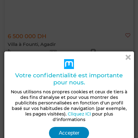
6 500 000 DH
Villa à Founti, Agadir
418 m²
7 Ch.
4 Sdb.
Contacter
Appelez
WhatsApp
Votre confidentialité est importante
pour nous.
Nous utilisons nos propres cookies et ceux de tiers à
des fins d'analyse et pour vous montrer des
publicités personnalisées en fonction d'un profil
basé sur vos habitudes de navigation (par exemple,
les pages visitées).
Cliquez ICI
pour plus
d'informations
Accepter