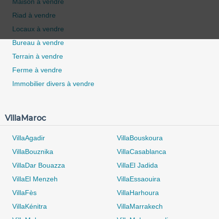
Maison à vendre
Riad à vendre
Locaux à vendre
Bureau à vendre
Terrain à vendre
Ferme à vendre
Immobilier divers à vendre
0 / 500
VillaMaroc
VillaAgadir
VillaBouskoura
VillaBouznika
VillaCasablanca
VillaDar Bouazza
VillaEl Jadida
VillaEl Menzeh
VillaEssaouira
VillaFès
VillaHarhoura
VillaKénitra
VillaMarrakech