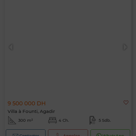
Bonjour, je suis MIA. Quel critère souhaitez-
vous appliquer maintenant ?
9 500 000 DH
Villa à Founti, Agadir
300 m²
4 Ch.
5 Sdb.
Contacter
Appelez
WhatsApp