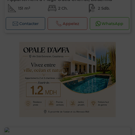
151 m²
2 Ch.
2 Sdb.
Contacter
Appelez
WhatsApp