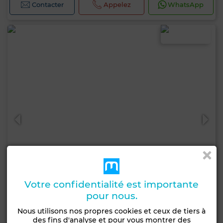
Contacter
Appelez
WhatsApp
Votre confidentialité est importante
pour nous.
2 990 000 DH
Nous utilisons nos propres cookies et ceux de tiers à
des fins d'analyse et pour vous montrer des