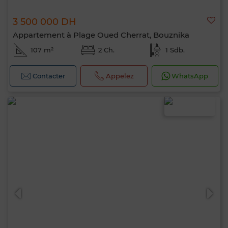
3 500 000 DH
Appartement à Plage Oued Cherrat, Bouznika
107 m²
2 Ch.
1 Sdb.
Contacter
Appelez
WhatsApp
Bonjour, je suis MIA. Quel critère souhaitez-
vous appliquer maintenant ?