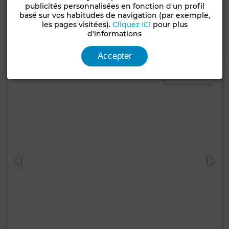
Appartement à Plage Oued Cherrat, Bouznika
publicités personnalisées en fonction d'un profil
basé sur vos habitudes de navigation (par exemple,
130 m²
2 Ch.
2 Sdb.
les pages visitées).
Cliquez ICI
pour plus
d'informations
Contacter
Appelez
WhatsApp
Accepter