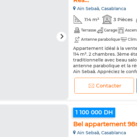
Rés...
Aïn Sebaâ, Casablanca
114 m²
3 Pièces
Terrasse
Garage
Ascen
Antenne parabolique
Clim
Appartement idéal à la vente. 
114 m². 2 chambres. 3ème ét
traditionnelle avec beau sa
antenne parabolique et la ré
Aïn Sebaâ. Appréciez le conf
d'un service de concierge. Prof
Contacter
1 100 000 DH
Bel appartement 98m
Aïn Sebaâ, Casablanca