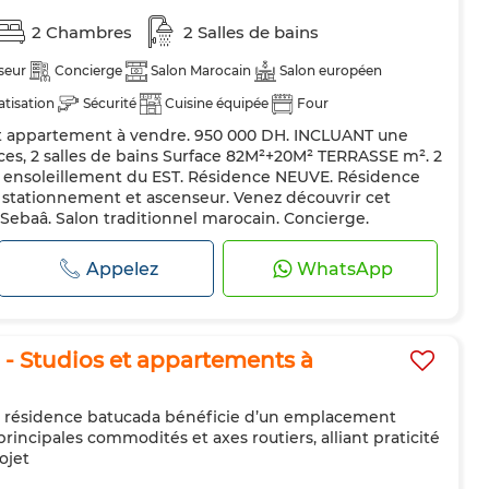
2 Chambres
2 Salles de bains
seur
Concierge
Salon Marocain
Salon européen
atisation
Sécurité
Cuisine équipée
Four
t appartement à vendre. 950 000 DH. INCLUANT une
èces, 2 salles de bains Surface 82M²+20M² TERRASSE m². 2
ensoleillement du EST. Résidence NEUVE. Résidence
 stationnement et ascenseur. Venez découvrir cet
Sebaâ. Salon traditionnel marocain. Concierge.
cet appartement à ve...
Appelez
WhatsApp
- Studios et appartements à
 la résidence batucada bénéficie d’un emplacement
rincipales commodités et axes routiers, alliant praticité
ojet