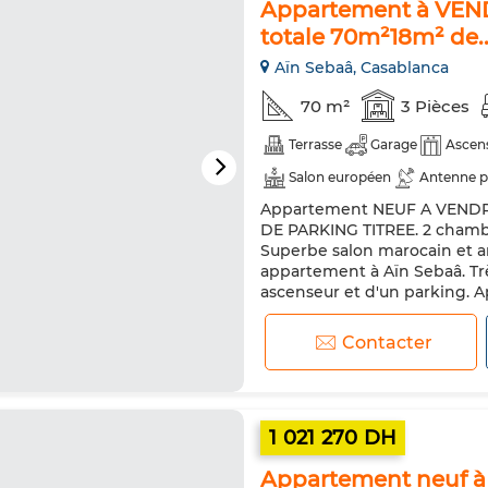
Appartement à VEND
totale 70m²18m² de..
Aïn Sebaâ, Casablanca
70 m²
3 Pièces
Terrasse
Garage
Ascen
Salon européen
Antenne p
Appartement NEUF A VENDRE
Four
DE PARKING TITREE. 2 chambre
Superbe salon marocain et an
appartement à Aïn Sebaâ. Trè
ascenseur et d'un parking. Ap
dispose également d'un servi
Contacter
1 021 270 DH
Appartement neuf à 