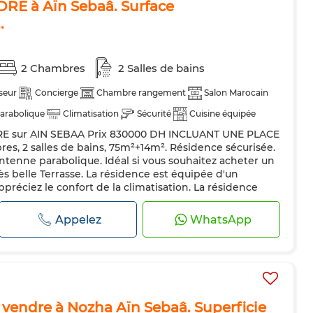
RE à Aïn Sebaâ. Surface
.
2 Chambres
2 Salles de bains
seur
Concierge
Chambre rangement
Salon Marocain
arabolique
Climatisation
Sécurité
Cuisine équipée
 sur AIN SEBAA Prix 830000 DH INCLUANT UNE PLACE
s, 2 salles de bains, 75m²+14m². Résidence sécurisée.
tenne parabolique. Idéal si vous souhaitez acheter un
s belle Terrasse. La résidence est équipée d'un
préciez le confort de la climatisation. La résidence
ce de concierge. ...
Appelez
WhatsApp
vendre à Nozha Aïn Sebaâ. Superficie