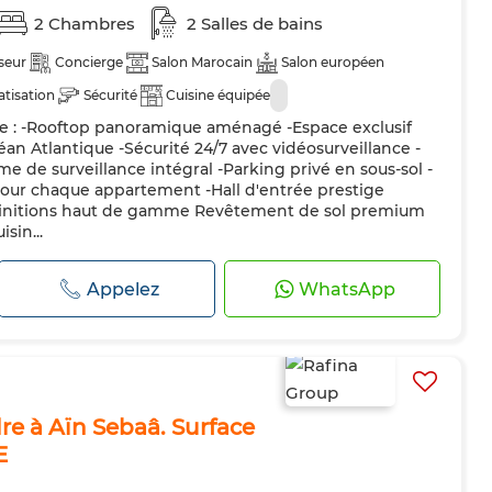
2 Chambres
2 Salles de bains
seur
Concierge
Salon Marocain
Salon européen
atisation
Sécurité
Cuisine équipée
e : -Rooftop panoramique aménagé -Espace exclusif
éan Atlantique -Sécurité 24/7 avec vidéosurveillance -
 de surveillance intégral -Parking privé en sous-sol -
 pour chaque appartement -Hall d'entrée prestige
finitions haut de gamme Revêtement de sol premium
sin...
Appelez
WhatsApp
e à Aïn Sebaâ. Surface
E