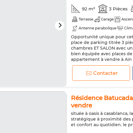
92 m²
3 Pièces
Terrasse
Garage
Ascen
Antenne parabolique
Clim
Opportunité unique pour ce
Machine à laver
place de parking titrée 3 pi
chambres ET SALON avec un 
bien équipée avec places de
appartement à vendre à Aïn 
Contactez-nous pour visiter 
Contacter
Résidence Batucada 
vendre
située à oasis à casablanca,
stratégique à proximité des p
et confort au quotidien. le pr