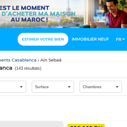
IMMOBILIER NEUF
ESTIMER VOTRE BIEN
FR
ents Casablanca
Aïn Sebaâ
lanca
(
143 résultats
)