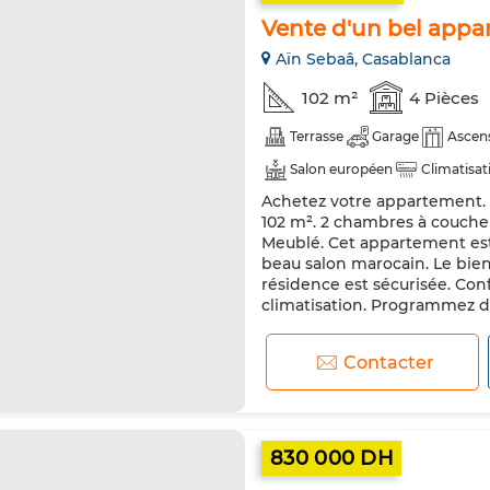
Vente d'un bel appa
Aïn Sebaâ, Casablanca
102 m²
4 Pièces
Terrasse
Garage
Ascen
Salon européen
Climatisat
Achetez votre appartement. Pr
102 m². 2 chambres à couche
Meublé. Cet appartement est 
beau salon marocain. Le bie
résidence est sécurisée. Conf
climatisation. Programmez dè
Contacter
830 000 DH