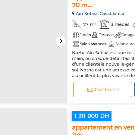
70 m...
Aïn Sebaâ, Casablanca
77 m²
3 Pièces
Jardin
Terrasse
Garage
Salon Marocain
Salon eur
Nozha Ain Sebaâ est une fu
Cuisine équipée
Four
main, où chaque détail facil
d’une clientèle nouvelle-génér
soi. Nozha est une adresse co
accueillent la plus vivante des
en plein cœur du qua...
Contacter
1 311 000 DH
appartement en vente