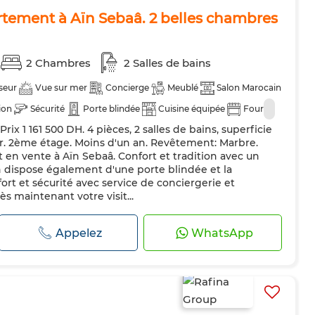
rtement à Aïn Sebaâ. 2 belles chambres
2 Chambres
2 Salles de bains
seur
Vue sur mer
Concierge
Meublé
Salon Marocain
ion
Sécurité
Porte blindée
Cuisine équipée
Four
ix 1 161 500 DH. 4 pièces, 2 salles de bains, superficie
r. 2ème étage. Moins d'un an. Revêtement: Marbre.
en vente à Aïn Sebaâ. Confort et tradition avec un
n dispose également d'une porte blindée et la
ort et sécurité avec service de conciergerie et
s maintenant votre visit...
Appelez
WhatsApp