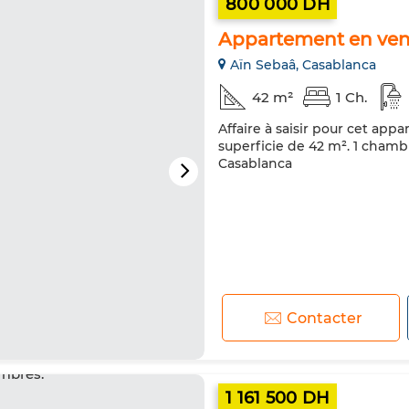
800 000 DH
Appartement en vent
Aïn Sebaâ, Casablanca
42 m²
1 Ch.
Affaire à saisir pour cet app
superficie de 42 m². 1 chamb
Casablanca
Contacter
1 161 500 DH