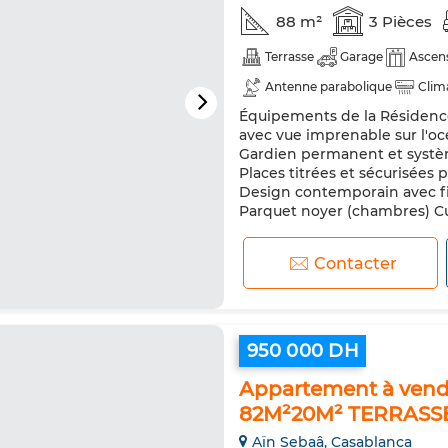
88 m²
3 Pièces
Terrasse
Garage
Ascen
Antenne parabolique
Clim
Équipements de la Résidenc
avec vue imprenable sur l'oc
Gardien permanent et système
Places titrées et sécurisées
Design contemporain avec 
Parquet noyer (chambres) Cui
Contacter
950 000 DH
Appartement à vendr
82M²20M² TERRASS
Aïn Sebaâ, Casablanca