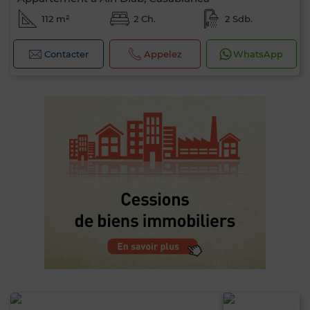
112 m²
2 Ch.
2 Sdb.
Contacter
Appelez
WhatsApp