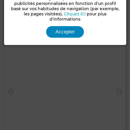
Appartement à Ain Diab, Casablanca
publicités personnalisées en fonction d'un profil
basé sur vos habitudes de navigation (par exemple,
250 m²
3 Ch.
3 Sdb.
les pages visitées).
Cliquez ICI
pour plus
d'informations
Contacter
Appelez
WhatsApp
Accepter