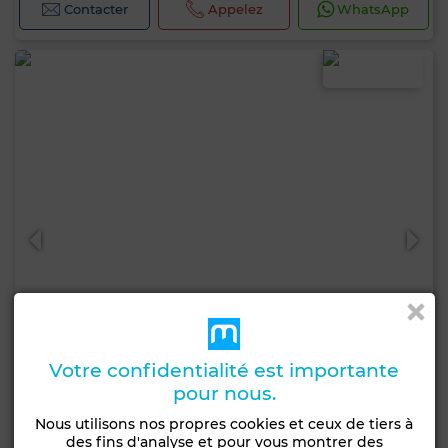
Contacter
Appelez
WhatsApp
Votre confidentialité est importante
pour nous.
24 000 DH
Nous utilisons nos propres cookies et ceux de tiers à
des fins d'analyse et pour vous montrer des