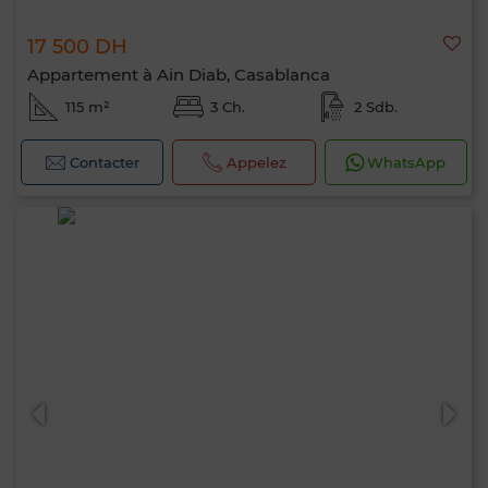
17 500 DH
Appartement à Ain Diab, Casablanca
115 m²
3 Ch.
2 Sdb.
Contacter
Appelez
WhatsApp
Bonjour, je suis MIA. Quel critère souhaitez-
vous appliquer maintenant ?