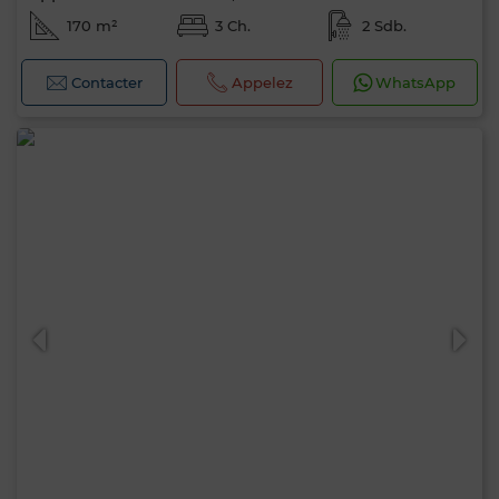
170 m²
3 Ch.
2 Sdb.
Contacter
Appelez
WhatsApp