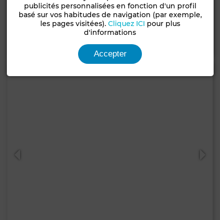
Villa à Anfa, Casablanca
publicités personnalisées en fonction d'un profil
basé sur vos habitudes de navigation (par exemple,
900 m²
5 Ch.
3 Sdb.
les pages visitées).
Cliquez ICI
pour plus
d'informations
Contacter
Appelez
WhatsApp
Accepter