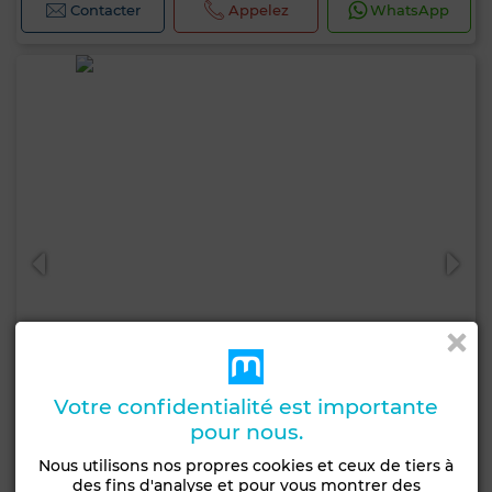
Contacter
Appelez
WhatsApp
Votre confidentialité est importante
pour nous.
45 000 DH
Nous utilisons nos propres cookies et ceux de tiers à
des fins d'analyse et pour vous montrer des