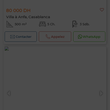
80 000 DH
Villa à Anfa, Casablanca
500 m²
5 Ch.
3 Sdb.
Contacter
Appelez
WhatsApp
Bonjour, je suis MIA. Quel critère souhaitez-
vous appliquer maintenant ?