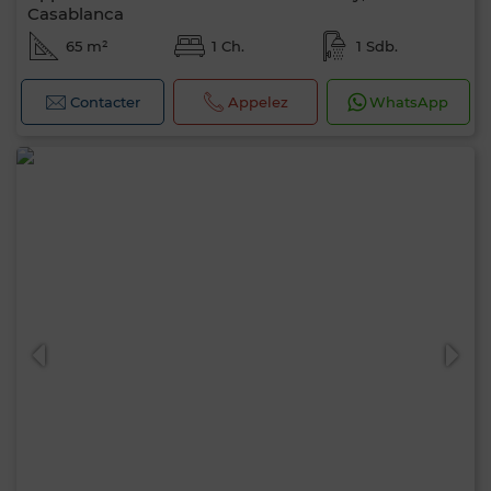
Casablanca
65 m²
1 Ch.
1 Sdb.
Contacter
Appelez
WhatsApp