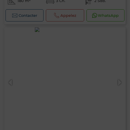
180 m²
3 Ch.
2 Sdb.
Contacter
Appelez
WhatsApp
0 / 500