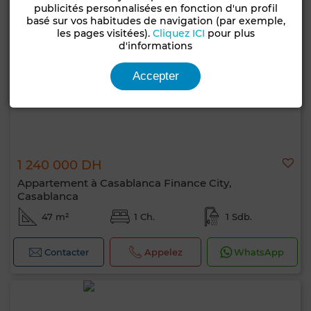
publicités personnalisées en fonction d'un profil
basé sur vos habitudes de navigation (par exemple,
les pages visitées).
Cliquez ICI
pour plus
d'informations
Accepter
1 240 000 DH
Appartement à Casablanca Finance City,
Casablanca
47 m²
1 Ch.
1 Sdb.
Contacter
Appelez
WhatsApp