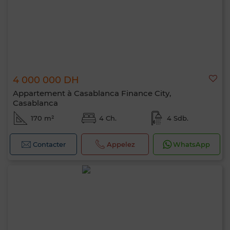
4 000 000 DH
Appartement à Casablanca Finance City,
Casablanca
170 m²
4 Ch.
4 Sdb.
Contacter
Appelez
WhatsApp
Bonjour, je suis MIA. Quel critère souhaitez-
vous appliquer maintenant ?