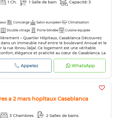
1 Ch.
1 Salle de bain
Capacité: 3
seur
Concierge
Salon européen
Climatisation
Double vitrage
Porte blindée
Cuisine équipée
alièrement – Quartier Hôpitaux, Casablanca Découvrez
Machine à laver
Internet
é dans un immeuble neuf entre le boulevard Anoual et le
a rue Ibnou Jaljal. Ce logement est une véritable
 confort, élégance et praticité au cœur de Casablanca. La
e avec goût, dans un style apaisant et raffiné, idéale
s...
Appelez
WhatsApp
es a 2 mars hopitaux Casablanca
3 Chambres
2 Salles de bains