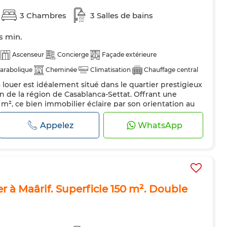
3 Chambres
3 Salles de bains
ts min.
Ascenseur
Concierge
Façade extérieure
arabolique
Cheminée
Climatisation
Chauffage central
ouer est idéalement situé dans le quartier prestigieux
Porte blindée
Cuisine équipée
Réfrigérateur
Four
in de la région de Casablanca-Settat. Offrant une
ro-ondes
Internet
Animaux domestiques autorisés
m², ce bien immobilier éclaire par son orientation au
e naturelle abondante. Situé au troisième étage d'un
seur, il bénéficie d'un ensemble de commodités dont
Appelez
WhatsApp
ciergerie. Le salo...
 à Maârif. Superficie 150 m². Double