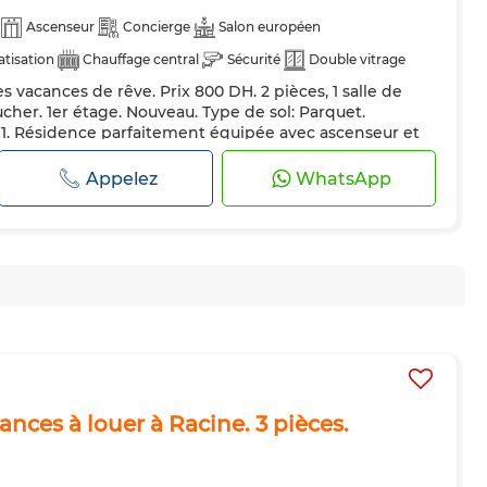
Ascenseur
Concierge
Salon européen
atisation
Chauffage central
Sécurité
Double vitrage
 vacances de rêve. Prix 800 DH. 2 pièces, 1 salle de
pée
Réfrigérateur
Four
TV
Machine à laver
cher. 1er étage. Nouveau. Type de sol: Parquet.
Animaux domestiques autorisés
. Résidence parfaitement équipée avec ascenseur et
ement d'un jardin et d'une belle terrasse. Cet
s Hôpitaux. Résidence sécurisée et porte blindée. Le
Appelez
WhatsApp
e antenne parabolique. Confort...
ces à louer à Racine. 3 pièces.