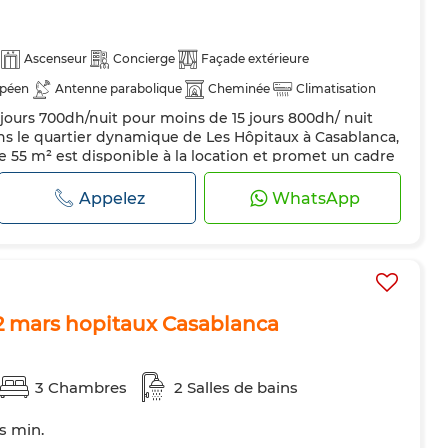
Ascenseur
Concierge
Façade extérieure
opéen
Antenne parabolique
Cheminée
Climatisation
5 jours 700dh/nuit pour moins de 15 jours 800dh/ nuit
Cuisine équipée
Réfrigérateur
Four
TV
ns le quartier dynamique de Les Hôpitaux à Casablanca,
es
Internet
55 m² est disponible à la location et promet un cadre
ne. Placé au troisième étage d'un immeuble équipé
bénéficie d'une orientation sud qui assure une belle
Appelez
WhatsApp
ournée. L'a...
2 mars hopitaux Casablanca
3 Chambres
2 Salles de bains
ts min.