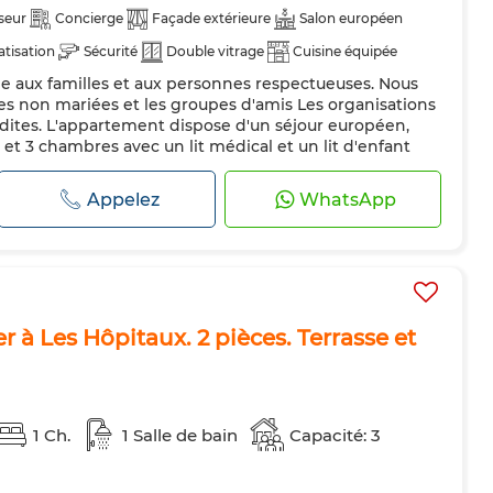
seur
Concierge
Façade extérieure
Salon européen
atisation
Sécurité
Double vitrage
Cuisine équipée
ée aux familles et aux personnes respectueuses. Nous
Machine à laver
Micro-ondes
Internet
es non mariées et les groupes d'amis Les organisations
erdites. L'appartement dispose d'un séjour européen,
et 3 chambres avec un lit médical et un lit d'enfant
ur place. Proche de plusieurs commodités. : Carrefour
angerie, Pharm...
Appelez
WhatsApp
 à Les Hôpitaux. 2 pièces. Terrasse et
1 Ch.
1 Salle de bain
Capacité: 3