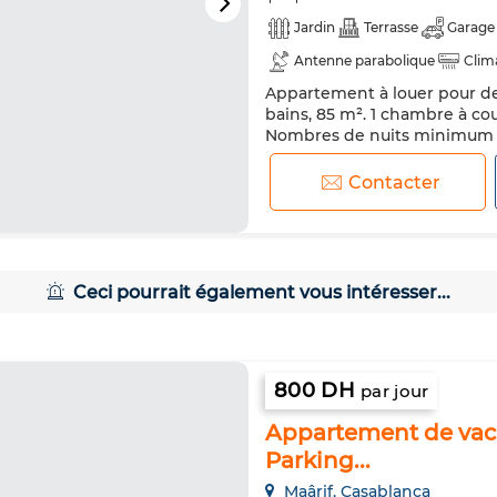
Jardin
Terrasse
Garage
Antenne parabolique
Clim
Appartement à louer pour des
Porte blindée
Cuisine équi
bains, 85 m². 1 chambre à cou
Micro-ondes
Internet
Nombres de nuits minimum 1
parking. Vous profiterez égal
appartement est à louer à Le
Contacter
bien dispose également d'un
Ceci pourrait également vous intéresser...
800 DH
par jour
Appartement de vacan
Parking...
Maârif, Casablanca