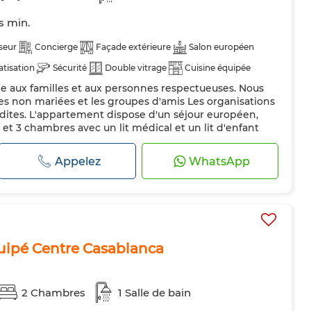
ts min.
seur
Concierge
Façade extérieure
Salon européen
atisation
Sécurité
Double vitrage
Cuisine équipée
ée aux familles et aux personnes respectueuses. Nous
Machine à laver
Micro-ondes
Internet
es non mariées et les groupes d'amis Les organisations
erdites. L'appartement dispose d'un séjour européen,
et 3 chambres avec un lit médical et un lit d'enfant
ur place. Proche de plusieurs commodités. : Carrefour
ngerie, P...
Appelez
WhatsApp
uipé Centre Casablanca
2 Chambres
1 Salle de bain