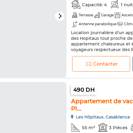
Capacité: 4
1 nui
Terrasse
Garage
Ascen
Antenne parabolique
Clim
Location journalière d'un ap
Réfrigérateur
Four
TV
des Hopitaux tout proche de
appartement chaleureux et él
voyageurs respectueux des l
trouverez à l’intérieur : - C
avec balcon - Smart TV 55 avec
Contacter
490 DH
Appartement de vacan
Pl...
Les Hôpitaux, Casablanca
55 m²
3 Pièces