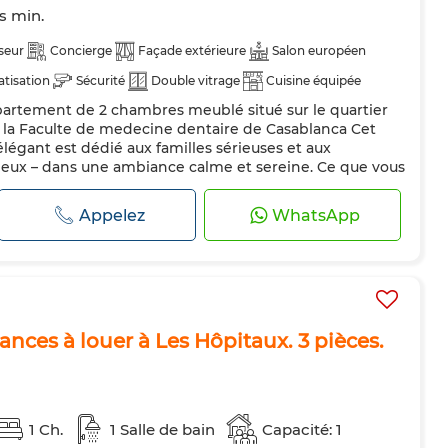
ts min.
seur
Concierge
Façade extérieure
Salon européen
atisation
Sécurité
Double vitrage
Cuisine équipée
partement de 2 chambres meublé situé sur le quartier
Machine à laver
Micro-ondes
Internet
 la Faculte de medecine dentaire de Casablanca Cet
égant est dédié aux familles sérieuses et aux
ieux – dans une ambiance calme et sereine. Ce que vous
uisine bien équipée - 1 Grand séjour européen lumineux
 IPTV - Salle à ma...
Appelez
WhatsApp
ces à louer à Les Hôpitaux. 3 pièces.
1 Ch.
1 Salle de bain
Capacité: 1