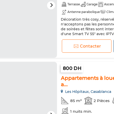
Terrasse
Garage
Ascen
Antenne parabolique
Clim
Décoration très cosy, réserv
Réfrigérateur
Four
TV
n'acceptons pas les personn
de soirées et fêtes sont int
d'une Smart TV 55" avec IPTV 
pliable en plus disponible s
Market (Supermarché ), Boul
Contacter
800 DH
Appartements à louer
a...
Les Hôpitaux, Casablanca
85 m²
2 Pièces
1 nuits min.