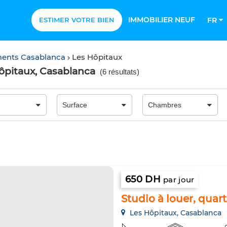
IMMOBILIER NEUF
ESTIMER VOTRE BIEN
FR
ents Casablanca
Les Hôpitaux
ôpitaux, Casablanca
(
6 résultats
)
650 DH
par jour
Studio à louer, quar
Les Hôpitaux, Casablanca