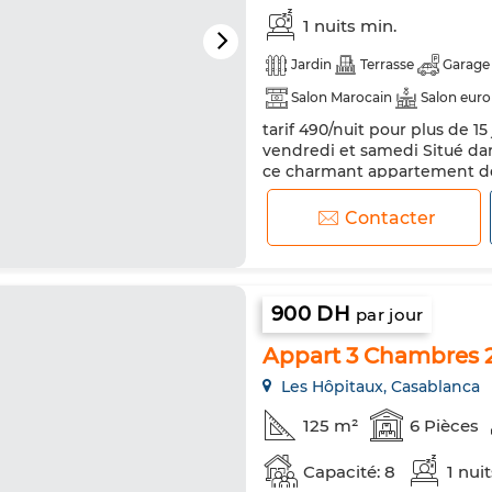
1 nuits min.
Jardin
Terrasse
Garage
Salon Marocain
Salon eur
tarif 490/nuit pour plus de 1
Chauffage central
Sécurité
vendredi et samedi Situé da
Machine à laver
Micro-ond
ce charmant appartement de 
de vie confortable et moder
d'un ascenseur, ce logement 
Contacter
luminosité tout au long de la j
900 DH
par jour
Appart 3 Chambres 
Les Hôpitaux, Casablanca
125 m²
6 Pièces
Capacité: 8
1 nui