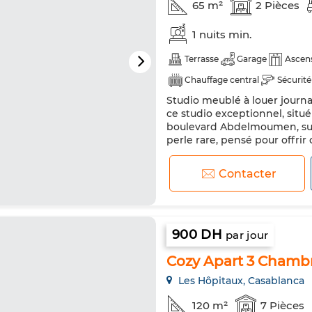
65 m²
2 Pièces
1 nuits min.
Terrasse
Garage
Ascen
Chauffage central
Sécurité
Studio meublé à louer journ
Réfrigérateur
Four
TV
ce studio exceptionnel, situ
boulevard Abdelmoumen, sur l
perle rare, pensé pour offrir
chambre à coucher est décoré
pour le repos. Elle donne accè
Contacter
900 DH
par jour
Cozy Apart 3 Chambr
Les Hôpitaux, Casablanca
120 m²
7 Pièces