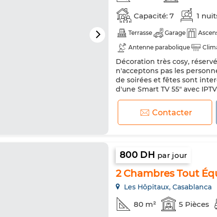
Capacité: 7
1 nui
Terrasse
Garage
Ascen
Antenne parabolique
Clim
Décoration très cosy, réserv
Réfrigérateur
Four
TV
n'acceptons pas les personn
de soirées et fêtes sont int
d'une Smart TV 55" avec IPTV 
pliable en plus disponible s
Market (Supermarché ), Boula
Contacter
800 DH
par jour
2 Chambres Tout Éq
Les Hôpitaux, Casablanca
80 m²
5 Pièces