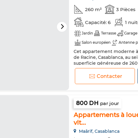
260 m²
3 Pièces
Capacité: 6
1 nui
Jardin
Terrasse
Garage
Salon européen
Antenne p
Cet appartement moderne à l
Sécurité
Double vitrage
de Racine, Casablanca, au se
TV
Machine à laver
Mic
superficie généreuse de 260 
sud, garantissant une lumièr
immeuble équipé d'un ascen
Contacter
un garage et un service de con
800 DH
par jour
Appartements à louer
vit...
Maârif, Casablanca