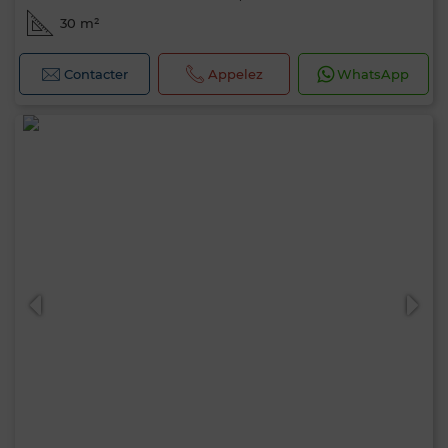
30 m²
Contacter
Appelez
WhatsApp
Bonjour, je suis MIA. Quel critère souhaitez-
vous appliquer maintenant ?