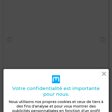
19 100 DH
Votre confidentialité est importante
Terrain à Oasis, Casablanca
pour nous.
1150 m²
Nous utilisons nos propres cookies et ceux de tiers à
des fins d'analyse et pour vous montrer des
publicités personnalisées en fonction d'un profil