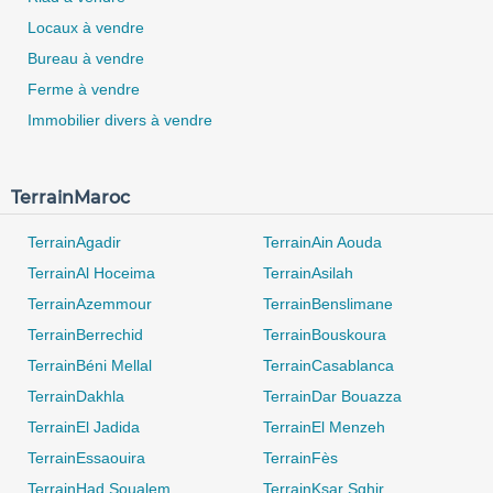
Locaux à vendre
Bureau à vendre
Ferme à vendre
Immobilier divers à vendre
TerrainMaroc
TerrainAgadir
TerrainAin Aouda
TerrainAl Hoceima
TerrainAsilah
TerrainAzemmour
TerrainBenslimane
TerrainBerrechid
TerrainBouskoura
TerrainBéni Mellal
TerrainCasablanca
0 / 500
TerrainDakhla
TerrainDar Bouazza
TerrainEl Jadida
TerrainEl Menzeh
TerrainEssaouira
TerrainFès
TerrainHad Soualem
TerrainKsar Sghir