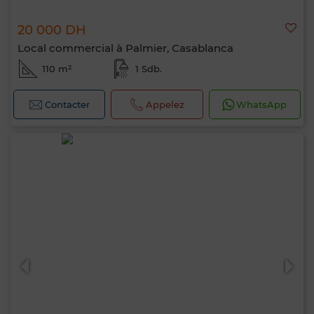
20 000 DH
Local commercial à Palmier, Casablanca
110 m²
1 Sdb.
Contacter
Appelez
WhatsApp
Bonjour, je suis MIA. Quel critère souhaitez-
vous appliquer maintenant ?