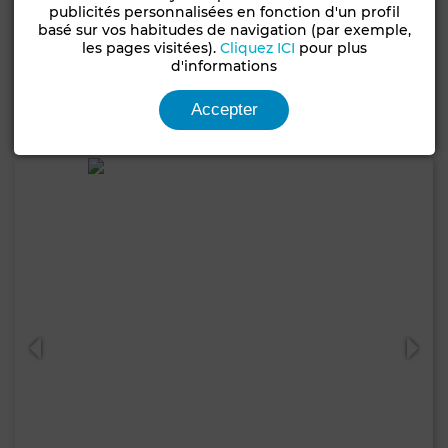
50 000 DH
publicités personnalisées en fonction d'un profil
basé sur vos habitudes de navigation (par exemple,
Local commercial à Palmier, Casablanca
les pages visitées).
Cliquez ICI
pour plus
d'informations
371 m²
1 Sdb.
Accepter
Contacter
Appelez
WhatsApp