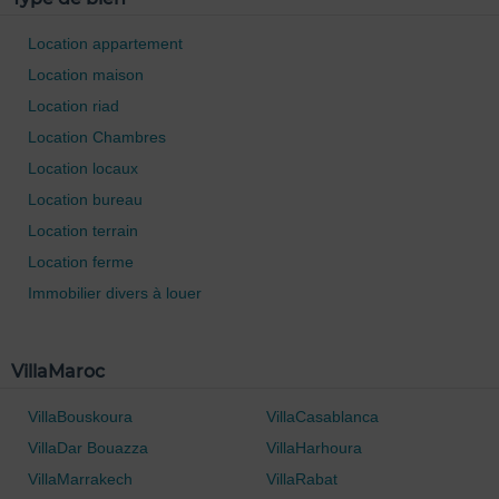
Location appartement
Location maison
Location riad
Location Chambres
Location locaux
Location bureau
Location terrain
Location ferme
Immobilier divers à louer
0 / 500
VillaMaroc
VillaBouskoura
VillaCasablanca
VillaDar Bouazza
VillaHarhoura
VillaMarrakech
VillaRabat