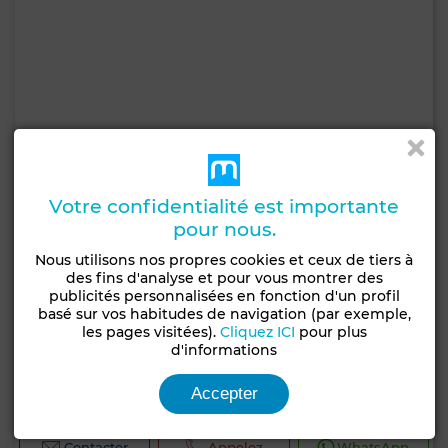
Votre confidentialité est importante
pour nous.
Nous utilisons nos propres cookies et ceux de tiers à
des fins d'analyse et pour vous montrer des
publicités personnalisées en fonction d'un profil
basé sur vos habitudes de navigation (par exemple,
les pages visitées).
Cliquez ICI
pour plus
30 000 DH
d'informations
Villa à Polo, Casablanca
Accepter
450 m²
4 Ch.
4 Sdb.
Contacter
Appelez
WhatsApp