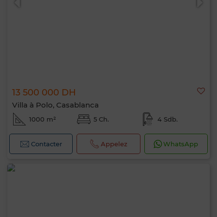
Bonjour, je suis MIA. Quel critère souhaitez-
vous appliquer maintenant ?
13 500 000 DH
Villa à Polo, Casablanca
1000 m²
5 Ch.
4 Sdb.
Contacter
Appelez
WhatsApp