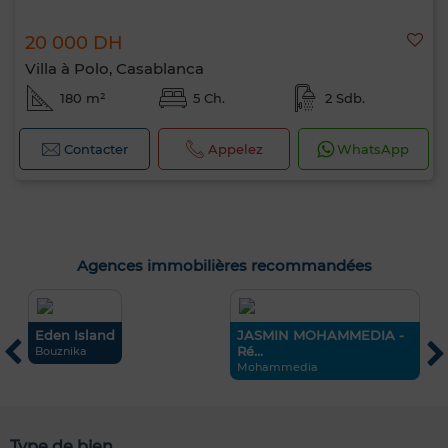
20 000 DH
Villa à Polo, Casablanca
180 m²
5 Ch.
2 Sdb.
Contacter
Appelez
WhatsApp
Agences immobilières recommandées
Eden Island
JASMIN MOHAMMEDIA -
G
Ré...
Bouznika
T
Mohammedia
Type de bien